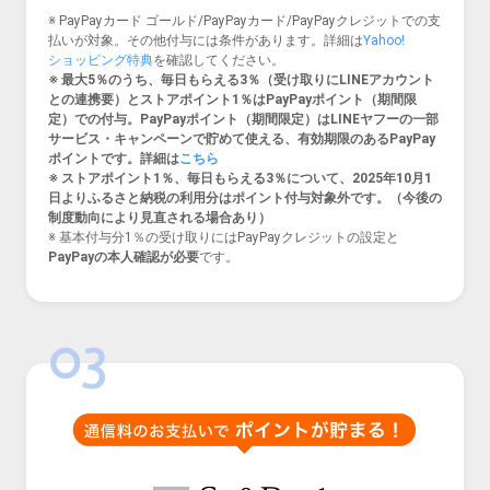
※ PayPayカード ゴールド/PayPayカード/PayPayクレジットでの支
払いが対象。その他付与には条件があります。
詳細は
Yahoo!
ショッピング特典
を確認してください。
※ 最大5％のうち、毎日もらえる3％（受け取りにLINEアカウント
との連携要）とストアポイント1％はPayPayポイント（期間限
定）での付与。PayPayポイント（期間限定）はLINEヤフーの一部
サービス・キャンペーンで貯めて使える、有効期限のあるPayPay
ポイントです。詳細は
こちら
※ ストアポイント1％、毎日もらえる3％について、2025年10月1
日よりふるさと納税の利用分はポイント付与対象外です。（今後の
制度動向により見直される場合あり）
※ 基本付与分1％の受け取りにはPayPayクレジットの設定と
PayPayの本人確認が必要
です。