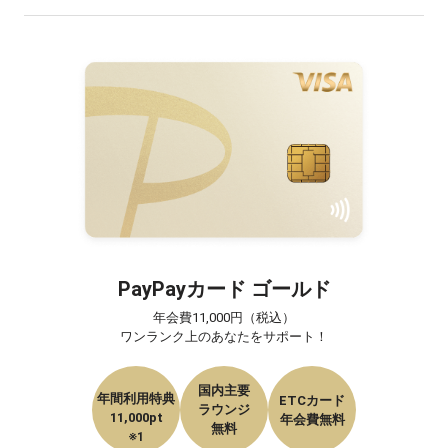
PayPayカード ゴールド
年会費11,000円（税込）

ワンランク上のあなたをサポート！
国内主要

年間利用特典

ETCカード

ラウンジ

11,000pt
年会費無料
無料
※1