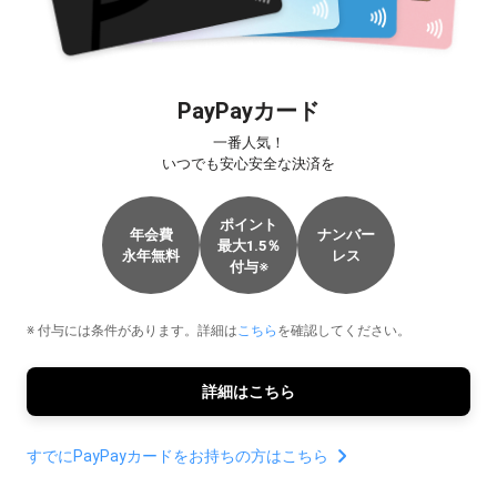
PayPayカード
一番人気！

いつでも安心安全な決済を
ポイント

年会費

ナンバー

最大1.5％

永年無料
レス
付与
※
※ 付与には条件があります。詳細は
こちら
を確認してください。
詳細はこちら
すでにPayPayカードをお持ちの方はこちら