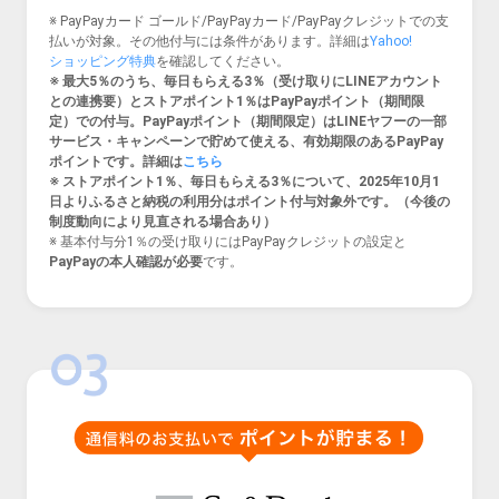
※ PayPayカード ゴールド/PayPayカード/PayPayクレジットでの支
払いが対象。その他付与には条件があります。
詳細は
Yahoo!
ショッピング特典
を確認してください。
※ 最大5％のうち、毎日もらえる3％（受け取りにLINEアカウント
との連携要）とストアポイント1％はPayPayポイント（期間限
定）での付与。PayPayポイント（期間限定）はLINEヤフーの一部
サービス・キャンペーンで貯めて使える、有効期限のあるPayPay
ポイントです。詳細は
こちら
※ ストアポイント1％、毎日もらえる3％について、2025年10月1
日よりふるさと納税の利用分はポイント付与対象外です。（今後の
制度動向により見直される場合あり）
※ 基本付与分1％の受け取りにはPayPayクレジットの設定と
PayPayの本人確認が必要
です。