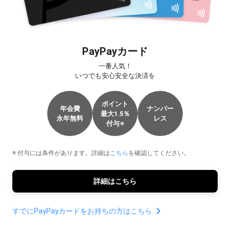
PayPayカード
一番人気！

いつでも安心安全な決済を
ポイント

年会費

ナンバー

最大1.5％

永年無料
レス
付与
※
※ 付与には条件があります。詳細は
こちら
を確認してください。
詳細はこちら
すでにPayPayカードをお持ちの方はこちら