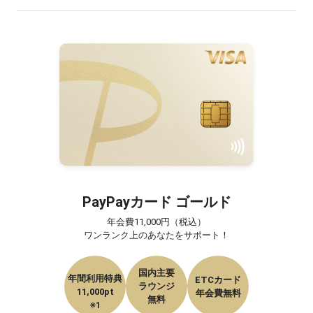
PayPayカード ゴールド
年会費11,000円（税込）

ワンランク上のあなたをサポート！
国内主要

年間利用特典

ETCカード

ラウンジ

11,000pt
年会費無料
無料
※1