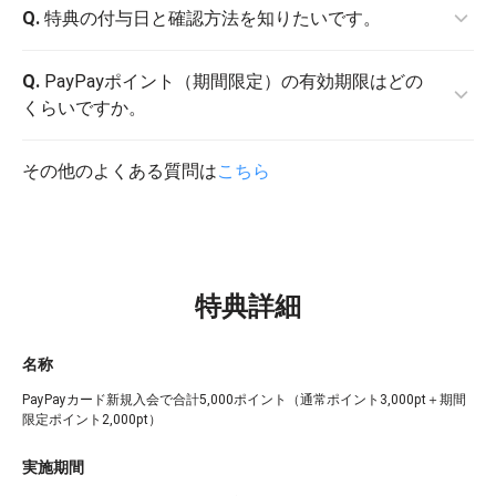
A.
Q.
申し込み完了前にYahoo! JAPAN IDとPayPayの連携が
特典の付与日と確認方法を知りたいです。
必要です。
連携方法
をご確認ください。
A.
Q.
特典は、審査完了後に付与されます。
PayPayポイント（期間限定）の有効期限はどの
特典の付与状況は、PayPayアプリのホームにある「取引
くらいですか。
履歴」をタップしてご確認ください。各特典は以下の名
称で付与します。
A.
その他のよくある質問は
本特典の有効期限は、付与翌日から最短30日以降の月
こちら
・通常ポイント：PayPayカード新規入会特典
末です。
・期間限定ポイント：PayPayカード新規入会特典（期間
詳細は
PayPayポイント（期間限定）ガイド（外部サイ
限定）
ト）
をご確認ください。
※ 特典付与の通知や反映に時間差が生じる場合がありま
特典詳細
す。
名称
PayPayカード新規入会で合計5,000ポイント（通常ポイント3,000pt＋期間
限定ポイント2,000pt）
実施期間