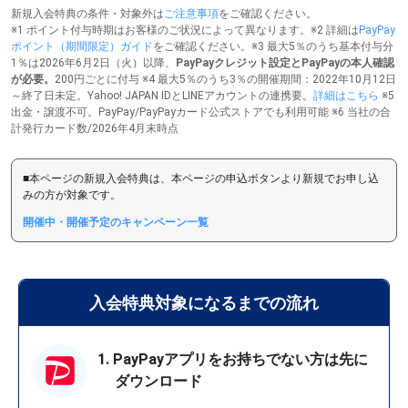
新規入会特典の条件・対象外は
ご注意事項
をご確認ください。
※1 ポイント付与時期はお客様のご状況によって異なります。※2 詳細は
PayPay
ポイント（期間限定）ガイド
をご確認ください。※3 最大5％のうち基本付与分
1％は2026年6月2日（火）以降、
PayPayクレジット設定とPayPayの本人確認
が必要。
200円ごとに付与 ※4 最大5％のうち3％の開催期間：2022年10月12日
～終了日未定。Yahoo! JAPAN IDとLINEアカウントの連携要。
詳細はこちら
※5
出金・譲渡不可。PayPay/PayPayカード公式ストアでも利用可能 ※6 当社の合
計発行カード数/2026年4月末時点
■本ページの新規入会特典は、本ページの申込ボタンより新規でお申し込
みの方が対象です。
開催中・開催予定のキャンペーン一覧
入会特典対象になるまでの流れ
1. PayPayアプリをお持ちでない方は先に
ダウンロード