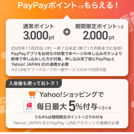
カ
ー
ド
！