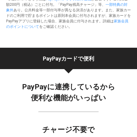
額200円（税込）ごとに付与。「PayPay残高チャージ」等、
一部特典の対
象外
あり。公共料金等一部付与率が異なる決済があります。また、家族カー
ドのご利用で貯まるポイントは原則本会員に付与されますが、家族カードを
PayPayアプリに登録した場合、家族会員に付与されます。詳細は
家族会員
のポイントについて
をご確認ください。
PayPayカード
で便利
PayPayに連携しているから
便利な機能がいっぱい
チャージ不要で