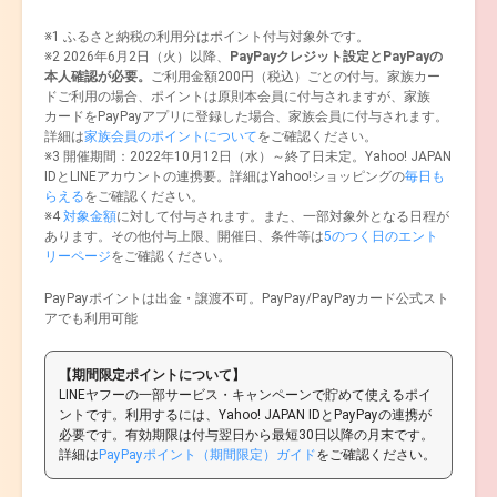
※1 ふるさと納税の利用分はポイント付与対象外です。
※2 2026年6月2日（火）以降、
PayPayクレジット設定とPayPayの
本人確認が必要。
ご利用金額200円（税込）ごとの付与。家族カー
ドご利用の場合、ポイントは原則本会員に付与されますが、家族
カードをPayPayアプリに登録した場合、家族会員に付与されます。
詳細は
家族会員のポイントについて
をご確認ください。
※3 開催期間：2022年10月12日（水）～終了日未定。Yahoo! JAPAN
IDとLINEアカウントの連携要。詳細はYahoo!ショッピングの
毎日も
らえる
をご確認ください。
※4
対象金額
に対して付与されます。また、一部対象外となる日程が
あります。その他付与上限、開催日、条件等は
5のつく日のエント
リーページ
をご確認ください。
PayPayポイントは出金・譲渡不可。PayPay/PayPayカード公式スト
アでも利用可能
【期間限定ポイントについて】
LINEヤフーの一部サービス・キャンペーンで貯めて使えるポイ
ントです。利用するには、Yahoo! JAPAN IDとPayPayの連携が
必要です。有効期限は付与翌日から最短30日以降の月末です。
詳細は
PayPayポイント（期間限定）ガイド
をご確認ください。