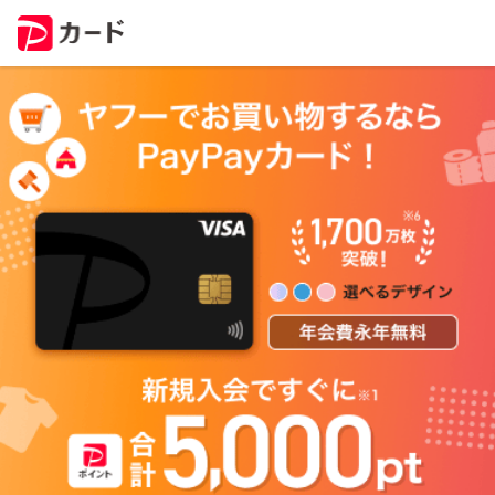
ヤ
フ
ー
で
お
買
い
物
す
る
な
ら
P
a
y
P
a
y