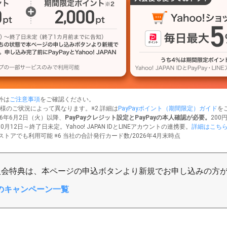
外は
ご注意事項
をご確認ください。
客様のご状況によって異なります。※2 詳細は
PayPayポイント（期間限定）ガイド
を
26年6月2日（火）以降、
PayPayクレジット設定とPayPayの本人確認が必要。
200
月12日～終了日未定。Yahoo! JAPAN IDとLINEアカウントの連携要。
詳細はこち
ド公式ストアでも利用可能 ※6 当社の合計発行カード数/2026年4月末時点
入会特典は、本ページの申込ボタンより新規でお申し込みの方
のキャンペーン一覧