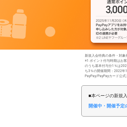
カ
ー
ド
！
新規入会特典の条件・対象
※1 ポイント付与時期はお
のうち基本付与分1％は20
ち3％の開催期間：2022年10
PayPay/PayPayカー
■本ページの新規
開催中・開催予定