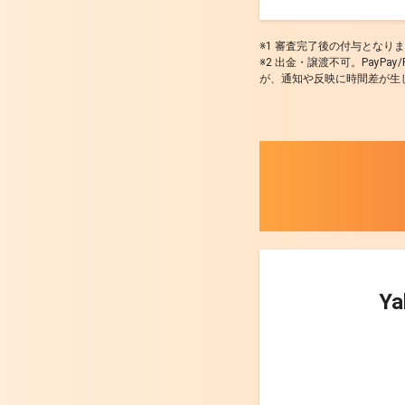
※1 審査完了後の付与とな
※2 出金・譲渡不可。PayPa
が、通知や反映に時間差が生
Y