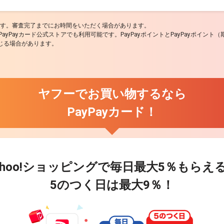
ります。審査完了までにお時間をいただく場合があります。
y/PayPayカード公式ストアでも利用可能です。PayPayポイントとPayPayポイ
じる場合があります。
ヤフーでお買い物するなら
PayPayカード！
ahoo!ショッピングで
毎日最大
5％
もらえ
5のつく日は最大
9％
！