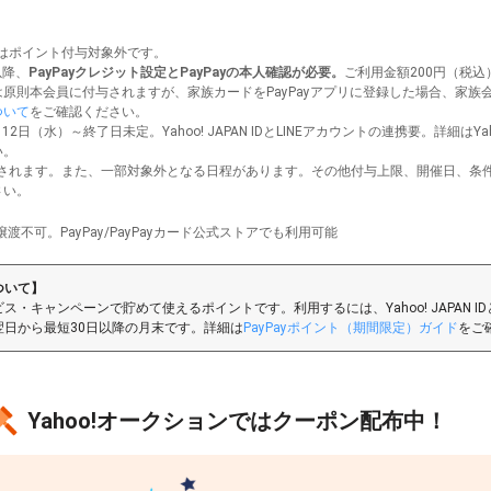
分はポイント付与対象外です。
以降、
PayPayクレジット設定とPayPayの本人確認が必要。
ご利用金額200円（税
原則本会員に付与されますが、家族カードをPayPayアプリに登録した場合、家族
ついて
をご確認ください。
月12日（水）～終了日未定。Yahoo! JAPAN IDとLINEアカウントの連携要。詳細はY
い。
されます。また、一部対象外となる日程があります。その他付与上限、開催日、条
さい。
譲渡不可。PayPay/PayPayカード公式ストアでも利用可能
ついて】
ビス・キャンペーンで貯めて使えるポイントです。利用するには、Yahoo! JAPAN ID
翌日から最短30日以降の月末です。詳細は
PayPayポイント（期間限定）ガイド
をご
Yahoo!オークションでは
クーポン配布中！