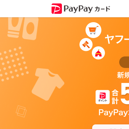
ヤ
フ
ー
で
お
買
い
物
す
る
な
ら
P
a
y
P
a
y