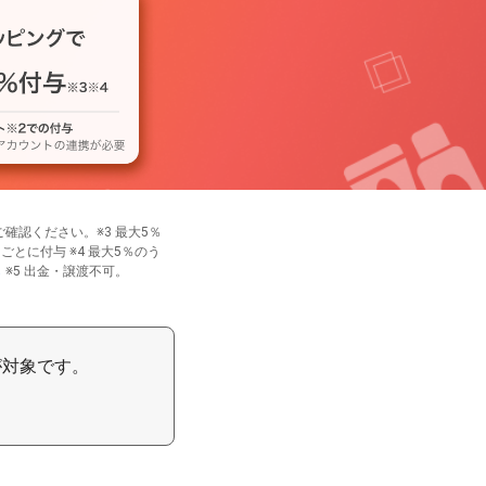
ご確認ください。※3 最大5％
円ごとに付与 ※4 最大5％のう
ら
※5 出金・譲渡不可。
が対象です。