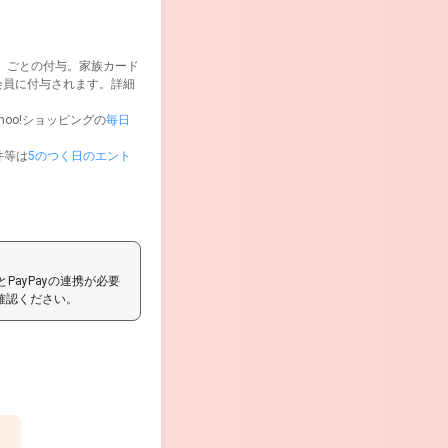
込）ごとの付与。家族カード
会員に付与されます。詳細
ahoo!ショッピングの
毎日
件等は
5のつく日のエント
とPayPayの連携が必要
確認ください。