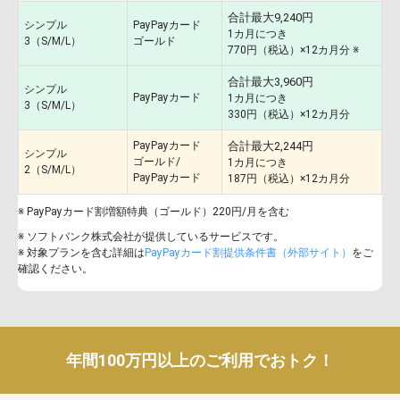
合計最大9,240円
シンプル
PayPayカード
1カ月につき
3（S/M/L）
ゴールド
770円（税込）×12カ月分 ※
合計最大3,960円
シンプル
PayPayカード
1カ月につき
3（S/M/L）
330円（税込）×12カ月分
PayPayカード
合計最大2,244円
シンプル
ゴールド/
1カ月につき
2（S/M/L）
PayPayカード
187円（税込）×12カ月分
※ PayPayカード割増額特典（ゴールド）220円/月を含む
※ ソフトバンク株式会社が提供しているサービスです。
※ 対象プランを含む詳細は
PayPayカード割提供条件書（外部サイト）
をご
確認ください。
年間100万円以上のご利用でおトク！