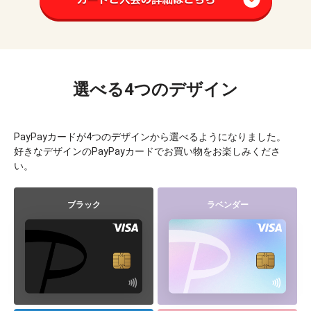
※ PayPayカード付帯のETCカードの年会費は1枚あたり550円（税込）で
す。
ゴールド家族カード会員は対象外
LYPプレミアム スタンダードプラン（ウェブ版）が使える！
Yahoo!ショッピング・LOHACOでのお買い物でPayPayポイント（期
選べる4つのデザイン
間限定）が＋2％戻ってくる（LINEアカウント連携要、ふるさと納税
の利用分はポイント付与対象外）
他にも便利でおトクな特典が多数あり！
LYPプレミアム特典について
PayPayカードが4つのデザインから選べるようになりました。
PayPayポイント（期間限定）は、LINEヤフーの一部サービスで貯め
て使えるPayPayポイントです。
好きなデザインのPayPayカードでお買い物をお楽しみくださ
PayPayポイント（期間限定）について
い。
ゴールド家族カード会員は対象外
ブラック
ラベンダー
ソフトバンク・ワイモバイルユーザーの
LYPプレミアム特典について
ソフトバンクスマホユーザーの方でスマートログイン設定によ
りLYPプレミアム会員となった方、またY!mobile端末をご利用の
方でY!mobileサービスの初期登録によりLYPプレミアム会員と
なった方は、もとからLYPプレミアム スタンダードプラン（ウェ
ブ版）がご利用いただけます
※ LYPプレミアム スタンダードプラン（ウェブ版）の詳細は
利用ガイ