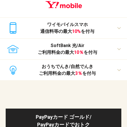
ワイモバイルスマホ
通信料等の最大
10%
を付与
SoftBank 光/Air
ご利用料金の最大
10％
を付与
おうちでんき/自然でんき
ご利用料金の最大
3％
を付与
ソフトバンクポイントでの付与分はご利用料金1,000円（税抜）ごとに各付
与率を乗算したポイントを付与します
（例）ご利用料金1,100円（税抜）、付与率1％の場合、1,000円×1％＝10ポ
イントの付与となります
ソフトバンクポイントでの付与分はご利用料金1,000円（税抜）ごとに各付
※1 出金・譲渡不可。PayPay/PayPayカード公式ストアでも利用可能
与率を乗算したポイントを付与します
※2 ソフトバンク社からソフトバンクポイントでの付与。PayPayポイントで受け
（例）ご利用料金1,100円（税抜）、付与率1％の場合、1,000円×1％＝10ポ
取るには自動交換の設定が必要です。スマートフォンサービス（iPad/タブレット
イントの付与となります。
を含む）が対象。端末代金・オプション料・事務手数料・消費税・ワイモバイルま
PayPayカード ゴールド/
とめて支払いご利用分等、一部ポイント付与の対象外となる料金あり。
（PayPayカード社からPayPayポイントでの付与分はご利用金額200円（税
ソフトバンクポイントでの付与分はご利用料金1,000円（税抜）ごとに各付
※3 ご家族等の料金を一括でお支払いしている場合、ご家族等の料金はポイント付
込）ごとに付与されます（端数切捨て））
与率を乗算したポイントを付与します
PayPayカードでおトク
与の対象外です。