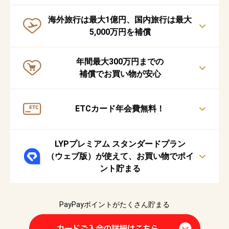
海外旅行は最大1億円、国内旅行は最大
5,000万円を補償
年間最大300万円までの
補償でお買い物が安心
国内・ハワイの主要空港にて、ラウンジが無料でご利用いただけま
ETCカード年会費無料！
す。ご出発前にくつろぎのひと時をお過ごしください
詳細は
こちら
ゴールド家族カード会員も対象
PayPayカード ゴールド会員様限定。海外旅行中の急な病気やケガ、
LYPプレミアム スタンダードプラン
国内旅行中の不慮の事故などを補償する、安心の保険サービスです
（ウェブ版）が使えて、お買い物でポイ
詳細は
こちら
ント貯まる
ゴールド家族カード会員も対象
PayPayカード ゴールド決済で購入した商品が、火災・盗難・破損等
の損害を受けた場合、最大300万円を補償します
詳細は
こちら
PayPayポイントがたくさん貯まる
ゴールド家族カード会員も対象
PayPayカード ゴールドの会員は年会費無料でご利用いただけます