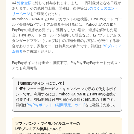
※4
対象金額
に対して付与されます。また、一部対象外となる日程が
あります。その他付与上限、開催日、条件等は
5のつく日のエント
リーページ
をご確認ください。
※5 Yahoo! JAPAN IDとLINEアカウントの連携要。PayPayカード ゴー
ルド会員がLYPプレミアム特典を受けるには、Yahoo! JAPAN IDと
PayPayの連携が必要です。連携をしない場合、連携を解除した場
合、PayPayカード ゴールドを解約した場合など、LYPプレミアム ス
タンダードプラン（ウェブ版）の月額会費のお支払いが発生する場
合があります。家族カードは特典の対象外です。詳細は
LYPプレミア
ム特典
をご確認ください。
PayPayポイントは出金・譲渡不可。PayPay/PayPayカード公式スト
アでも利用可能
【期間限定ポイントについて】
LINEヤフーの一部サービス・キャンペーンで貯めて使えるポイ
ントです。利用するには、Yahoo! JAPAN IDとPayPayの連携が
必要です。有効期限は付与翌日から最短30日以降の月末です。
詳細は
PayPayポイント（期間限定）ガイド
をご確認ください。
ソフトバンク・ワイモバイルユーザーの
LYPプレミアム特典について