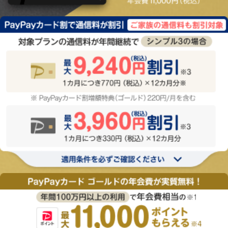
！
P
a
y
P
a
y
ポ
イ
ン
ト
貯
ま
る
！