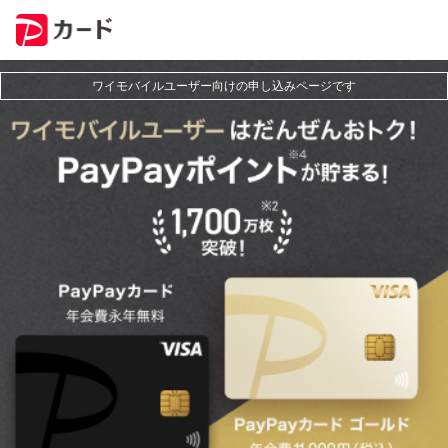
ワ
ワイモバイルユーザー向けの申し込みページです
イ
モ
バ
イ
ル
ユ
ー
ザ
ー
は
だ
ん
ぜ
ん
お
ト
ク