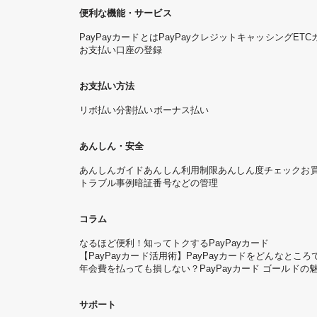
便利な機能・サービス
PayPayカードとは
PayPayクレジット
キャッシング
ETC
お支払い口座の登録
お支払い方法
リボ払い
分割払い
ボーナス払い
あんしん・安全
あんしんガイド
あんしん利用制限
あんしん度チェック
お
トラブル事例
暗証番号などの管理
コラム
なるほど便利！知ってトクするPayPayカード
【PayPayカード活用術】PayPayカードをどんなと
年会費を払っても損しない？PayPayカード ゴールドの
サポート