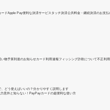
カード
Apple Pay
便利な決済サービス
タッチ決済
公共料金・継続決済のお支払
買い物予算到達のお知らせ
カード利用速報
フィッシング詐欺について
不正利用
ころで、どう使えばいいの？分かりやすく説明します
魅力
意外と知らない！PayPayカードの超便利な使い方