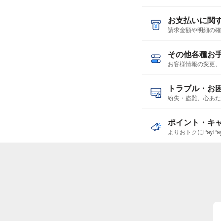
お支払いに関
請求金額や明細の確
その他各種お
お客様情報の変更、
トラブル・お
紛失・盗難、心あた
ポイント・キ
よりおトクにPayP