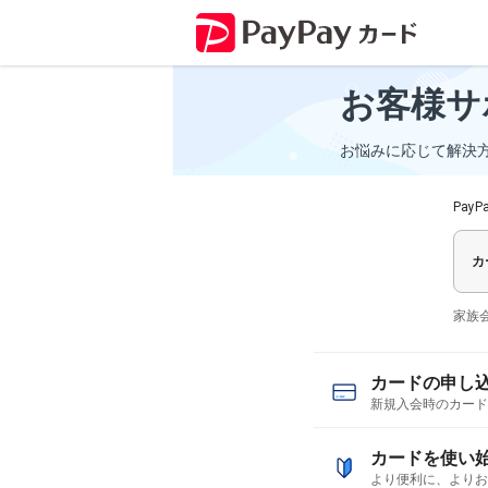
お客様サ
お悩みに応じて
解決
Pa
カ
家族
カードの申し
新規入会時のカード
カードを使い
より便利に、よりお