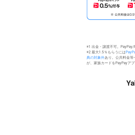
※1 出金・譲渡不可。PayPa
※2 最大1.5％もらうには
Pay
典の対象外
あり。公共料金等
が、家族カードをPayPay
Y