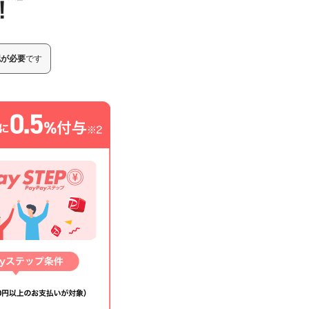
認が必要
です