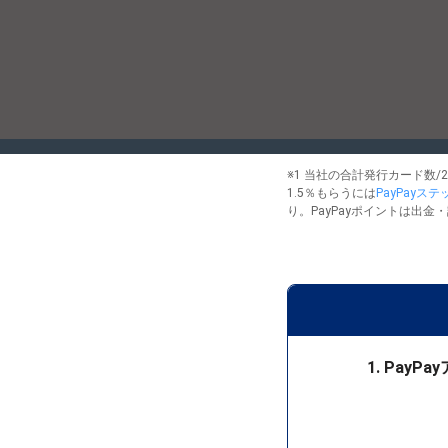
ー
ド
年
会
費
永
年
無
料
※1 当社の合計発行カード数/2
！
1.5％もらうには
PayPayス
り。PayPayポイントは出金・
1. Pay