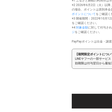
※1 ふるさと納税の利用分は
※2 2026年6月2日（火）以降
の場合、ポイントは原則本会員
ポイントについて
をご確認く
※3 開催期間：2022年10月1
をご確認ください。
※4
対象金額
に対して付与され
ジ
をご確認ください。
PayPayポイントは出金・譲渡
【期間限定ポイントについ
LINEヤフーの一部サービス
効期限は付与翌日から最短