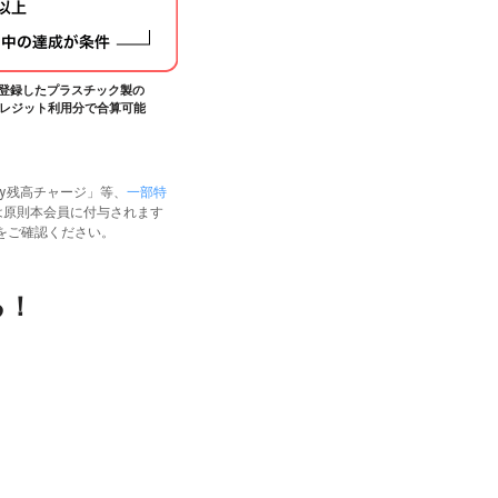
リに登録したプラスチック製の
レジット利用分で合算可能
ay残高チャージ」等、
一部特
は原則本会員に付与されます
をご確認ください。
る！