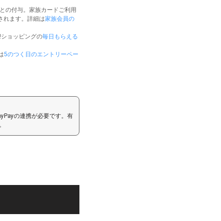
ごとの付与。家族カードご利用
されます。詳細は
家族会員の
oo!ショッピングの
毎日もらえる
は
5のつく日のエントリーペー
ayPayの連携が必要です。有
。