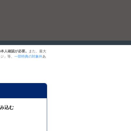
yの本人確認が必要。
また、最大
ージ」等、
一部特典の対象外
あ
読み込む