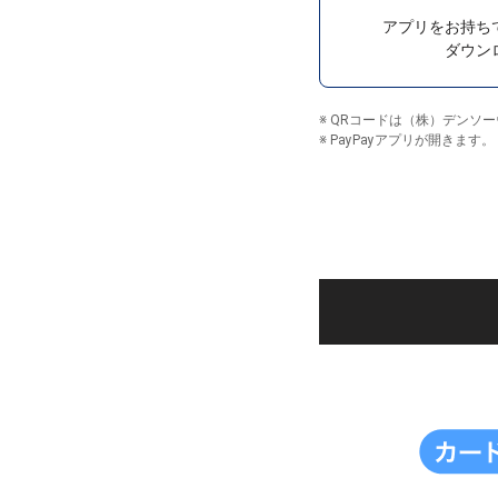
アプリをお持ち
ダウン
※ QRコードは（株）デンソ
※ PayPayアプリが開きます。