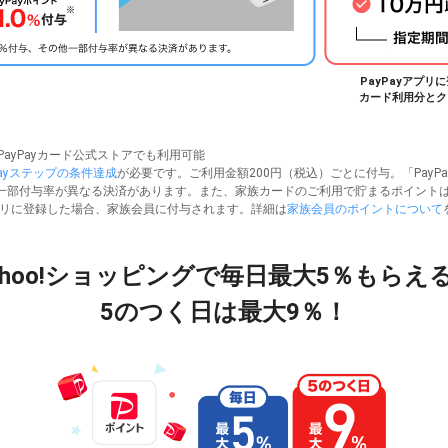
PayPayアプ
カード利用分とク
y/PayPayカード公式ストアでも利用可能
Payステップの条件達成
が必要です。ご利用金額200円（税込）ごとに付与。「PayP
一部付与率が異なる決済があります。また、家族カードのご利用で貯まるポイント
アプリに登録した場合、家族会員に付与されます。詳細は
家族会員のポイントについて
ahoo!ショッピングで
毎日最大
5％
もらえ
5のつく日は最大
9％
！