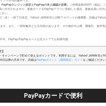
ポイント付与対象外です。
、
PayPayクレジット設定とPayPayの本人確認が必要。
ご利用金額200円（税込）
に付与されますが、家族カードをPayPayアプリに登録した場合、家族会員に付与
ださい。
2日（水）～終了日未定。Yahoo! JAPAN IDとLINEアカウントの連携要。詳細はYah
ます。また、一部対象外となる日程があります。その他付与上限、開催日、条件等
不可。PayPay/PayPayカード公式ストアでも利用可能
て】
・キャンペーンで貯めて使えるポイントです。利用するには、Yahoo! JAPAN IDとP
30日以降の月末です。詳細は
PayPayポイント（期間限定）ガイド
をご確認ください
PayPayカード
で便利