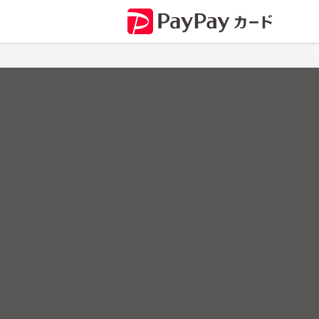
P
a
y
P
a
y
を
使
う
な
ら
P
a
y
P
a
y
カ