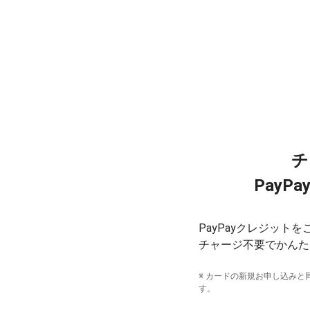
チ
PayP
PayPayクレジットを
チャージ不要でかんた
※ カードの新規お申し込みと同
す。