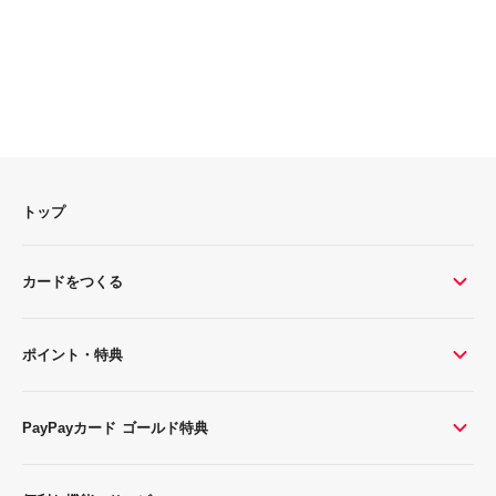
オンラインの支払いで使えるPayPayクレジット限定
クーポン
■PayPayクレジット登録済みで、期間中にPayPayアプリ内で本
クーポンが表示された方が対象。■ クーポン付与総額が所定の
金額に達した場合、利用可能期間の終了を待たずに早期終了。
トップ
カードをつくる
終了しました
ポイント・特典
2026年7月3日（金）～2026年7月23日（木）
PayPayカード ゴールド特典
Yahoo!ショッピング 指定決済クーポン
■PayPayクレジット登録済みで、キャンペーン期間中にYahoo!