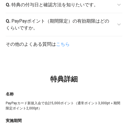
A.
Q.
申し込み完了前にYahoo! JAPAN IDとPayPayの連携が
特典の付与日と確認方法を知りたいです。
必要です。
連携方法
をご確認ください。
A.
Q.
特典は、審査完了後に付与されます。
PayPayポイント（期間限定）の有効期限はどの
特典の付与状況は、PayPayアプリのホームにある「取引
くらいですか。
履歴」をタップしてご確認ください。各特典は以下の名
称で付与します。
A.
その他のよくある質問は
本特典の有効期限は、付与翌日から最短30日以降の月
こちら
・通常ポイント：PayPayカード新規入会特典
末です。
・期間限定ポイント：PayPayカード新規入会特典（期間
詳細は
PayPayポイント（期間限定）ガイド（外部サイ
限定）
ト）
をご確認ください。
※ 特典付与の通知や反映に時間差が生じる場合がありま
特典詳細
す。
名称
PayPayカード新規入会で合計5,000ポイント（通常ポイント3,000pt＋期間
限定ポイント2,000pt）
実施期間