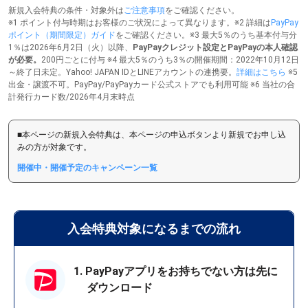
新規入会特典の条件・対象外は
ご注意事項
をご確認ください。
※1 ポイント付与時期はお客様のご状況によって異なります。※2 詳細は
PayPay
ポイント（期間限定）ガイド
をご確認ください。※3 最大5％のうち基本付与分
1％は2026年6月2日（火）以降、
PayPayクレジット設定とPayPayの本人確認
が必要。
200円ごとに付与 ※4 最大5％のうち3％の開催期間：2022年10月12日
～終了日未定。Yahoo! JAPAN IDとLINEアカウントの連携要。
詳細はこちら
※5
出金・譲渡不可。PayPay/PayPayカード公式ストアでも利用可能 ※6 当社の合
計発行カード数/2026年4月末時点
■本ページの新規入会特典は、本ページの申込ボタンより新規でお申し込
みの方が対象です。
開催中・開催予定のキャンペーン一覧
入会特典対象になるまでの流れ
1. PayPayアプリをお持ちでない方は先に
ダウンロード