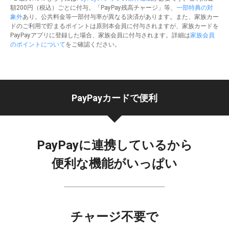
額200円（税込）ごとに付与。「PayPay残高チャージ」等、
一部特典の対
象外
あり。公共料金等一部付与率が異なる決済があります。また、家族カー
ドのご利用で貯まるポイントは原則本会員に付与されますが、家族カードを
PayPayアプリに登録した場合、家族会員に付与されます。詳細は
家族会員
のポイントについて
をご確認ください。
PayPayカード
で便利
PayPayに連携しているから
便利な機能がいっぱい
チャージ不要で