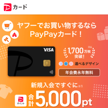
ヤ
フ
ー
で
お
買
い
物
す
る
な
ら
P
a
y
P
a
y