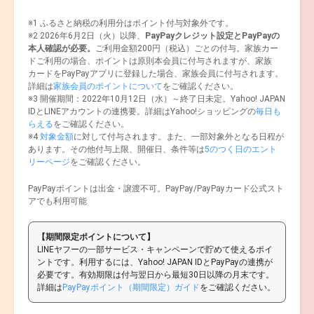
※1 ふるさと納税の利用分はポイント付与対象外です。
※2 2026年6月2日（火）以降、
PayPayクレジット設定とPayPayの
本人確認が必要。
ご利用金額200円（税込）ごとの付与。家族カー
ドご利用の場合、ポイントは原則本会員に付与されますが、家族
カードをPayPayアプリに登録した場合、家族会員に付与されます。
詳細は
家族会員のポイントについて
をご確認ください。
※3 開催期間：2022年10月12日（水）～終了日未定。Yahoo! JAPAN
IDとLINEアカウントの連携要。詳細はYahoo!ショッピングの
毎日も
らえる
をご確認ください。
※4
対象金額
に対して付与されます。また、一部対象外となる日程が
あります。その他付与上限、開催日、条件等は
5のつく日のエント
リーページ
をご確認ください。
PayPayポイントは出金・譲渡不可。PayPay/PayPayカード公式スト
アでも利用可能
【期間限定ポイントについて】
LINEヤフーの一部サービス・キャンペーンで貯めて使えるポイ
ントです。利用するには、Yahoo! JAPAN IDとPayPayの連携が
必要です。有効期限は付与翌日から最短30日以降の月末です。
詳細は
PayPayポイント（期間限定）ガイド
をご確認ください。