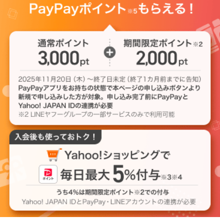
カ
ー
ド
！