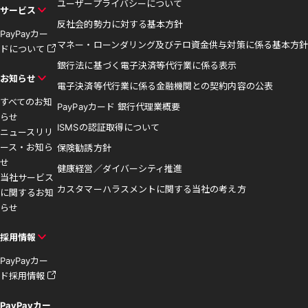
ユーザープライバシーについて
サービス
反社会的勢力に対する基本方針
PayPayカー
マネー・ローンダリング及びテロ資金供与対策に係る基本方針
ドについて
銀行法に基づく電子決済等代行業に係る表示
お知らせ
電子決済等代行業に係る金融機関との契約内容の公表
すべてのお知
PayPayカード 銀行代理業概要
らせ
ISMSの認証取得について
ニュースリリ
ース・お知ら
保険勧誘方針
せ
健康経営／ダイバーシティ推進
当社サービス
カスタマーハラスメントに関する当社の考え方
に関するお知
らせ
採用情報
PayPayカー
ド採用情報
PayPayカー