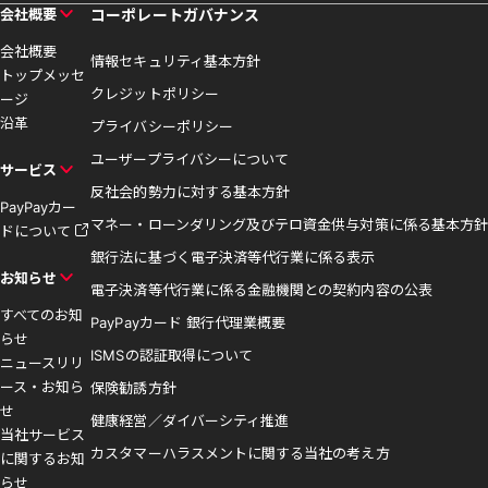
会社概要
コーポレートガバナンス
会社概要
情報セキュリティ基本方針
トップメッセ
クレジットポリシー
ージ
沿革
プライバシーポリシー
ユーザープライバシーについて
サービス
反社会的勢力に対する基本方針
PayPayカー
マネー・ローンダリング及びテロ資金供与対策に係る基本方針
ドについて
銀行法に基づく電子決済等代行業に係る表示
お知らせ
電子決済等代行業に係る金融機関との契約内容の公表
すべてのお知
PayPayカード 銀行代理業概要
らせ
ISMSの認証取得について
ニュースリリ
ース・お知ら
保険勧誘方針
せ
健康経営／ダイバーシティ推進
当社サービス
カスタマーハラスメントに関する当社の考え方
に関するお知
らせ