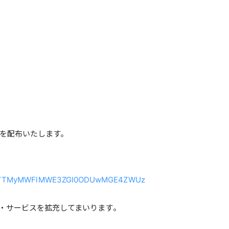
ンを配布いたします。
lNmUyYTMyMWFlMWE3ZGI0ODUwMGE4ZWUz
・サービスを拡充してまいります。