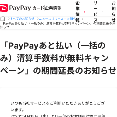
企
サ
お
企業情報
業
ー
知
情
ビ
ら
すべてのお知らせ
ニュースリリース・お知らせ
報
ス
せ
「PayPayあと払い（一括のみ）清算手数料が無料キャンペーン」の期間延長のお
知らせ
「PayPayあと払い（一括の
み）清算手数料が無料キャン
ペーン」の期間延長のお知らせ
いつも当社サービスをご利用いただきありがとうござ
います。
2020年4月15日（水）より一部のお客様を対象に開催