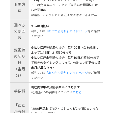
変更方
ド」の会員メニューにある「支払い金額調整」か
ら変更可能
法
※電話、チャットでの変更は受け付けできません
選べる
3～48回払い
分割回
※詳しくは
「あとから分割」ガイドページ
をご確認
ください
数
支払い口座登録済の場合：毎月20日（金融機関に
変更締
よっては15日）21時59分まで
め切り
支払い口座未登録の場合：毎月10日21時59分まで
日
手続きのタイミングによって、分割払い変更分の請
求月が異なります
（当月
※詳しくは
「あとから分割」ガイドページ
をご確認
分）
ください
現在提供中の分割手数料に準じます
手数料
※分割払いの手数料については
こちら
「あと
1,000円以上（税込）のショッピング1回払いまた
から分