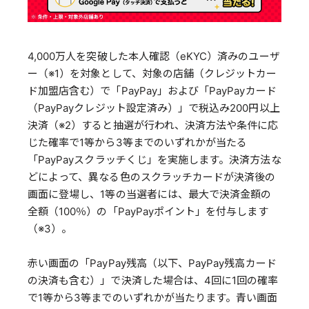
4,000万人を突破した本人確認（eKYC）済みのユーザ
ー（※1）を対象として、対象の店舗（クレジットカー
ド加盟店含む）で「PayPay」および「PayPayカード
（PayPayクレジット設定済み）」で税込み200円以上
決済（※2）すると抽選が行われ、決済方法や条件に応
じた確率で1等から3等までのいずれかが当たる
「PayPayスクラッチくじ」を実施します。決済方法な
どによって、異なる色のスクラッチカードが決済後の
画面に登場し、1等の当選者には、最大で決済金額の
全額（100％）の「PayPayポイント」を付与します
（※3）。
赤い画面の「PayPay残高（以下、PayPay残高カード
の決済も含む）」で決済した場合は、4回に1回の確率
で1等から3等までのいずれかが当たります。青い画面