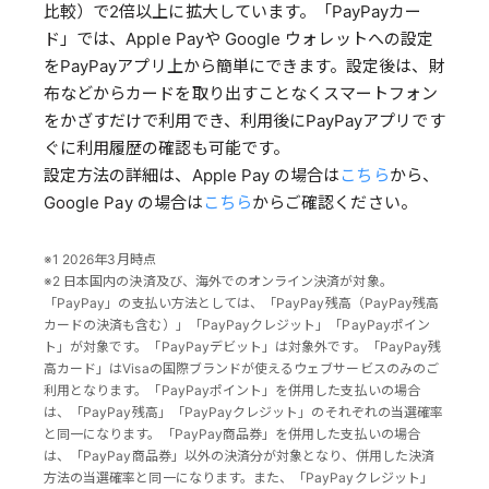
比較）で2倍以上に拡大しています。「PayPayカー
ド」では、Apple Payや Google ウォレットへの設定
をPayPayアプリ上から簡単にできます。設定後は、財
布などからカードを取り出すことなくスマートフォン
をかざすだけで利用でき、利用後にPayPayアプリです
ぐに利用履歴の確認も可能です。
設定方法の詳細は、Apple Pay の場合は
こちら
から、
Google Pay の場合は
こちら
からご確認ください。
※1 2026年3月時点
※2 日本国内の決済及び、海外でのオンライン決済が対象。
「PayPay」の支払い方法としては、「PayPay残高（PayPay残高
カードの決済も含む）」「PayPayクレジット」「PayPayポイン
ト」が対象です。「PayPayデビット」は対象外です。「PayPay残
高カード」はVisaの国際ブランドが使えるウェブサービスのみのご
利用となります。「PayPayポイント」を併用した支払いの場合
は、「PayPay残高」「PayPayクレジット」のそれぞれの当選確率
と同一になります。「PayPay商品券」を併用した支払いの場合
は、「PayPay商品券」以外の決済分が対象となり、併用した決済
方法の当選確率と同一になります。また、「PayPayクレジット」