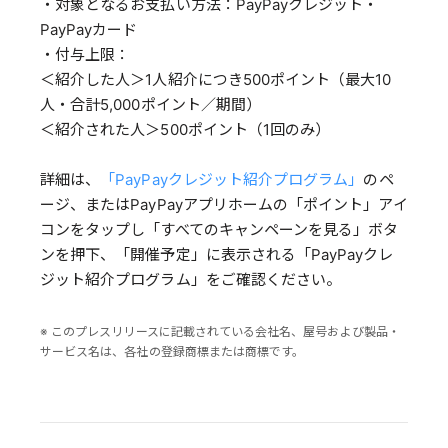
・対象となるお支払い方法：PayPayクレジット・
PayPayカード
・付与上限：
＜紹介した人＞1人紹介につき500ポイント（最大10
人・合計5,000ポイント／期間）
＜紹介された人＞500ポイント（1回のみ）
詳細は、
「PayPayクレジット紹介プログラム」
のペ
ージ、またはPayPayアプリホームの「ポイント」アイ
コンをタップし「すべてのキャンペーンを見る」ボタ
ンを押下、「開催予定」に表示される「PayPayクレ
ジット紹介プログラム」をご確認ください。
※ このプレスリリースに記載されている会社名、屋号および製品・
サービス名は、各社の登録商標または商標です。