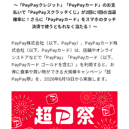
～「PayPayクレジット」「PayPayカード」のお支
払いで「PayPayスクラッチくじ」が2回に1回の当選
確率に！さらに「PayPayカード」をスマホのタッチ
決済で使うともれなく当たる！ ～
PayPay株式会社（以下、PayPay）、PayPayカード株
式会社（以下、PayPayカード）は、店舗やオンライ
ンストアなどで「PayPay」「PayPayカード（以下、
PayPayカード ゴールドを含む）」を利用すると、お
得に食事や買い物ができる大規模キャンペーン「超
PayPay祭」を、2026年6月19日から実施します。