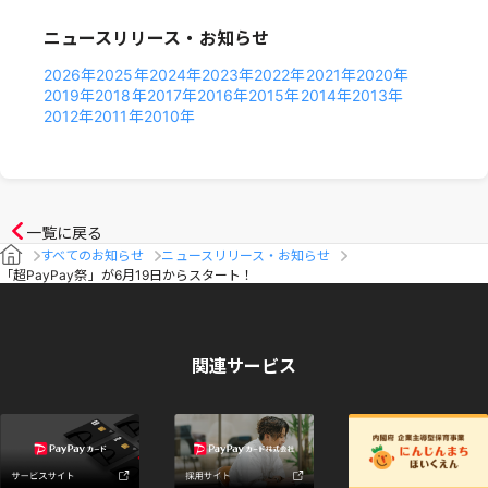
ニュースリリース・お知らせ
2026年
2025年
2024年
2023年
2022年
2021年
2020年
2019年
2018年
2017年
2016年
2015年
2014年
2013年
2012年
2011年
2010年
一覧に戻る
すべてのお知らせ
ニュースリリース・お知らせ
「超PayPay祭」が6月19日からスタート！
関連サービス