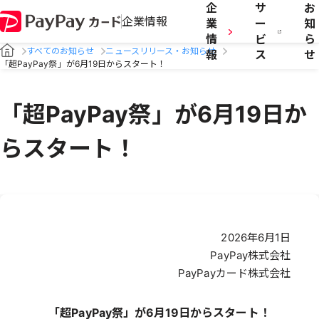
企
サ
お
企業情報
業
ー
知
情
ビ
ら
すべてのお知らせ
ニュースリリース・お知らせ
報
ス
せ
「超PayPay祭」が6月19日からスタート！
「超PayPay祭」が6月19日か
らスタート！
2026年6月1日
PayPay株式会社
PayPayカード株式会社
「超PayPay祭」が6月19日からスタート！