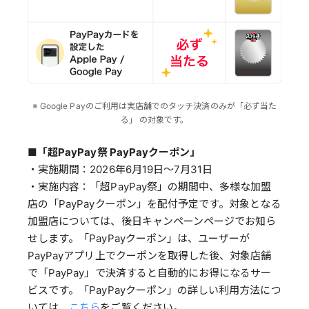
※ Google Payのご利用は実店舗でのタッチ決済のみが「必ず当た
る」 の対象です。
■「超PayPay祭 PayPayクーポン」
・実施期間：2026年6月19日～7月31日
・実施内容：「超PayPay祭」の期間中、多様な加盟
店の「PayPayクーポン」を配付予定です。対象となる
加盟店については、後日キャンペーンページでお知ら
せします。「PayPayクーポン」は、ユーザーが
PayPayアプリ上でクーポンを取得した後、対象店舗
で「PayPay」で決済すると自動的にお得になるサー
ビスです。「PayPayクーポン」の詳しい利用方法につ
いては、
こちら
をご覧ください。