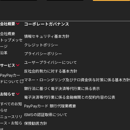
会社概要
コーポレートガバナンス
会社概要
情報セキュリティ基本方針
トップメッセ
クレジットポリシー
ージ
沿革
プライバシーポリシー
ユーザープライバシーについて
サービス
反社会的勢力に対する基本方針
PayPayカー
マネー・ローンダリング及びテロ資金供与対策に係る基本方針
ドについて
銀行法に基づく電子決済等代行業に係る表示
お知らせ
電子決済等代行業に係る金融機関との契約内容の公表
すべてのお知
PayPayカード 銀行代理業概要
らせ
ISMSの認証取得について
ニュースリリ
ース・お知ら
保険勧誘方針
せ