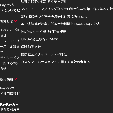
反社会的勢力に対する基本方針
PayPayカー
マネー・ローンダリング及びテロ資金供与対策に係る基本方針
ドについて
銀行法に基づく電子決済等代行業に係る表示
お知らせ
電子決済等代行業に係る金融機関との契約内容の公表
すべてのお知
PayPayカード 銀行代理業概要
らせ
ISMSの認証取得について
ニュースリリ
ース・お知ら
保険勧誘方針
せ
健康経営／ダイバーシティ推進
当社サービス
カスタマーハラスメントに関する当社の考え方
に関するお知
らせ
採用情報
PayPayカー
ド採用情報
PayPayカー
ドをご利用中