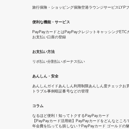
旅行保険・ショッピング保険
空港ラウンジサービス
LYP
便利な機能・サービス
PayPayカードとは
PayPayクレジット
キャッシング
ETC
お支払い口座の登録
お支払い方法
リボ払い
分割払い
ボーナス払い
あんしん・安全
あんしんガイド
あんしん利用制限
あんしん度チェック
お
トラブル事例
暗証番号などの管理
コラム
なるほど便利！知ってトクするPayPayカード
【PayPayカード活用術】PayPayカードをどんなと
年会費を払っても損しない？PayPayカード ゴールドの