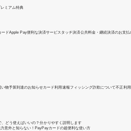
プレミアム特典
カード
Apple Pay
便利な決済サービス
タッチ決済
公共料金・継続決済のお支払
買い物予算到達のお知らせ
カード利用速報
フィッシング詐欺について
不正利用
ころで、どう使えばいいの？分かりやすく説明します
魅力
意外と知らない！PayPayカードの超便利な使い方