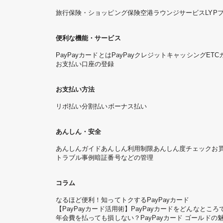
旅行保険・ショッピング保険
空港ラウンジサービス
LYP
便利な機能・サービス
PayPayカードとは
PayPayクレジット
キャッシング
ETC
お支払い口座の登録
お支払い方法
リボ払い
分割払い
ボーナス払い
あんしん・安全
あんしんガイド
あんしん利用制限
あんしん度チェック
お
トラブル事例
暗証番号などの管理
コラム
なるほど便利！知ってトクするPayPayカード
【PayPayカード活用術】PayPayカードをどんなと
年会費を払っても損しない？PayPayカード ゴールドの