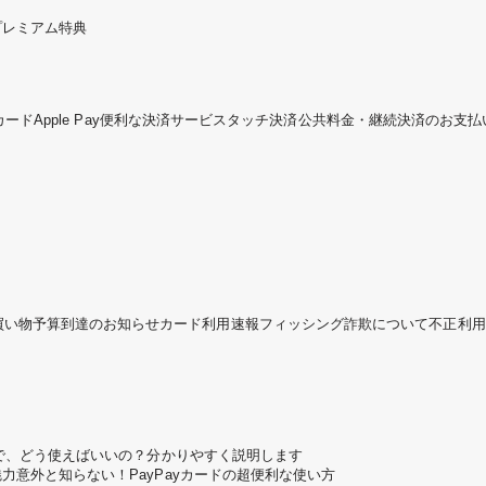
プレミアム特典
カード
Apple Pay
便利な決済サービス
タッチ決済
公共料金・継続決済のお支払
買い物予算到達のお知らせ
カード利用速報
フィッシング詐欺について
不正利用
ころで、どう使えばいいの？分かりやすく説明します
魅力
意外と知らない！PayPayカードの超便利な使い方