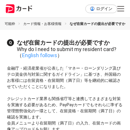
ログイン
利用可能枠
カード情報・お客様情報
なぜ在留カードの提出が必要ですか
なぜ在留カードの提出が必要ですか
Why do I need to submit my resident card?
（
English follows
）
金融庁・経済産業省が公表した「マネー・ローンダリング及び
テロ資金供与対策に関するガイドライン」に基づき、外国籍の
お客様には在留資格・在留期間（満了日）等を継続的に確認さ
せていただくことになりました。
クレジットカード業界も関係省庁等と連携してさまざまな対策
を実施する必要があるため、PayPayカードでもそれらに準ずる
管理態勢強化の一環として、在留資格・在留期間（満了日）の
確認を実施します。
会員メニューより在留期間（満了日）の入力、在留カードの画
像アップロードをお願します。