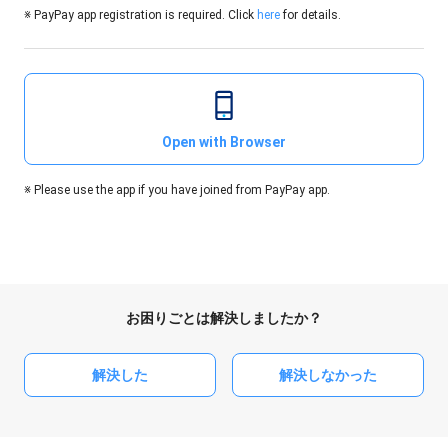
※ PayPay app registration is required. Click
here
for details.
Open with Browser
※ Please use the app if you have joined from PayPay app.
お困りごとは解決しましたか？
解決した
解決しなかった