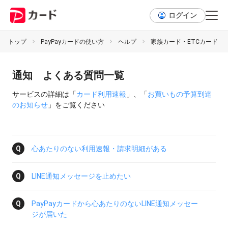
ログイン
トップ
PayPayカードの使い方
ヘルプ
家族カード・ETCカード・
通知 よくある質問一覧
サービスの詳細は
「
カード利用速報
」
「
お買いもの予算到達
のお知らせ
」
をご覧ください
心あたりのない利用速報・請求明細がある
LINE通知メッセージを​止めたい​
PayPayカードから​心あたりの​ない​LINE通知メッセー
ジが​届いた​