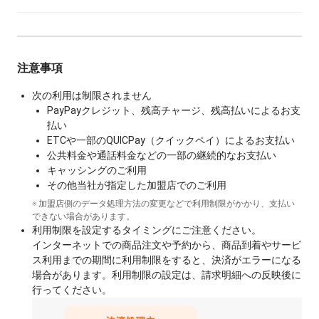
PayPayクレジットやPayPay残高チャージ、PayPay残
A
高によるお支払い等はあんしん利用制限の対象外で
す。
もっと見る
注意事項
次の利用は制限されません
PayPayクレジット、残高チャージ、残高払いによるお支
払い
ETCや一部のQUICPay（クイックペイ）によるお支払い
公共料金や通話料金などの一部の継続的なお支払い
キャッシングのご利用
その他当社が指定した加盟店でのご利用
※ 加盟店側のデータ処理方法の変更などで利用制限がかかり、支払い
できない場合があります。
利用制限を設定するタイミングにご注意ください。
インターネットでの商品注文や予約から、商品到着やサービ
ス利用までの期間に利用制限をすると、決済がエラーになる
場合があります。利用制限の設定は、請求明細への反映後に
行ってください。