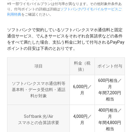
※9 一部ワイモバイルプランは付与率が異なります。その他対象外条件あ
り。付与ポイントの詳細は詳細は
ソフトバンク/ワイモバイルサービスご
利用特典
をご確認ください。
ソフトバンクで契約しているソフトバンクスマホ通信料と固定
通信サービス、でんきサービスをそれぞれ合算請求などの条件
をすべて満たした場合、支払う料金に対して付与されるPayPay
ポイントの目安は下表のとおりです。
料金（税
項目
ポイント付与
抜）
600円相当／
ソフトバンクスマホ通信料等
6,000円／
月
基本料・データ受信料・通話
月
年間7,200円
料が対象
相当
400円相当／
Softbank 光/Air
4,000円／
月
スマホとの合算請求要
月
年間4,800円
相当