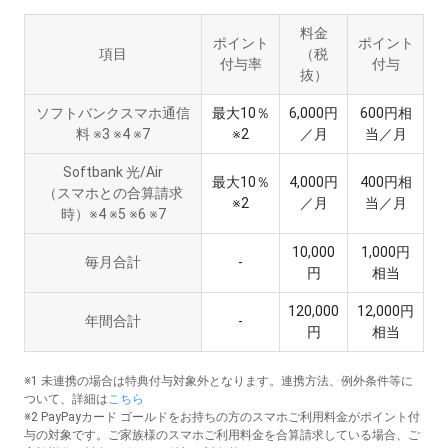
料金
ポイント
ポイント
項目
（税
付与率
付与
抜）
ソフトバンクスマホ通信
最大10％
6,000円
600円相
料 ※3 ※4 ※7
※2
／月
当／月
Softbank 光/Air
最大10％
4,000円
400円相
（スマホとの合算請求
※2
／月
当／月
時）※4 ※5 ※6 ※7
10,000
1,000円
毎月合計
-
円
相当
120,000
12,000円
年間合計
-
円
相当
※1 未連携の場合は特典付与対象外となります。連携方法、例外条件等に
ついて、詳細は
こちら
※2 PayPayカード ゴールドをお持ちの方のスマホご利用料金がポイント付
与の対象です。ご家族様のスマホご利用料金を合算請求している場合、ご