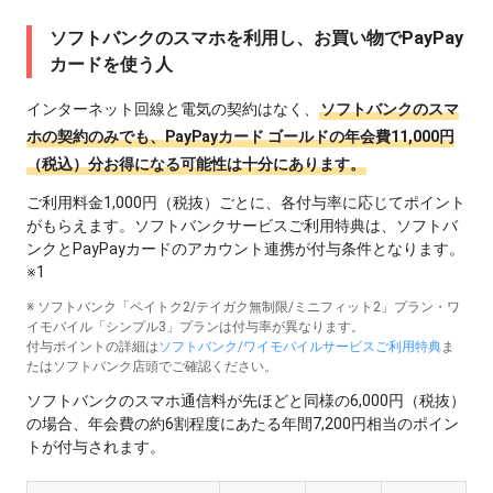
ソフトバンクのスマホを利用し、お買い物でPayPay
カードを使う人
インターネット回線と電気の契約はなく、
ソフトバンクのスマ
ホの契約のみでも、PayPayカード ゴールドの年会費11,000円
（税込）分お得になる可能性は十分にあります。
ご利用料金1,000円（税抜）ごとに、各付与率に応じてポイント
がもらえます。ソフトバンクサービスご利用特典は、ソフトバ
ンクとPayPayカードのアカウント連携が付与条件となります。
※1
※ ソフトバンク「ペイトク2/テイガク無制限/ミニフィット2」プラン・ワ
イモバイル「シンプル3」プランは付与率が異なります。
付与ポイントの詳細は
ソフトバンク/ワイモバイルサービスご利用特典
ま
たはソフトバンク店頭でご確認ください。
ソフトバンクのスマホ通信料が先ほどと同様の6,000円（税抜）
の場合、年会費の約6割程度にあたる年間7,200円相当のポイン
トが付与されます。