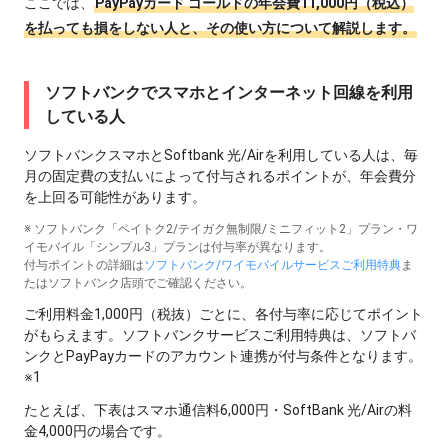
ここでは、
PayPayカード ゴールドの年会費11,000円（税込）
を払っても損をしない人と、その使い方について解説します。
ソフトバンクでスマホとインターネット回線を利用
している人
ソフトバンクスマホとSoftbank 光/Airを利用している人は、毎
月の固定費の支払いによって付与されるポイントが、年会費分
を上回る可能性があります。
※ ソフトバンク「ペイトク2/テイガク無制限/ミニフィット2」プラン・ワ
イモバイル「シンプル3」プランは付与率が異なります。
付与ポイントの詳細は
ソフトバンク/ワイモバイルサービスご利用特典
ま
たはソフトバンク店頭でご確認ください。
ご利用料金1,000円（税抜）ごとに、各付与率に応じてポイント
がもらえます。ソフトバンクサービスご利用特典は、ソフトバ
ンクとPayPayカードのアカウント連携が付与条件となります。
※1
たとえば、下表はスマホ通信料6,000円・SoftBank 光/Airの料
金4,000円の場合です。