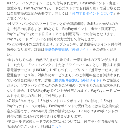
※3 ソフトバンクポイントとして付与されます。PayPayポイント（出金・
譲渡不可。PayPay/PayPayカード公式ストアでも利用可能）で受け取るに
は自動交換の設定が必要です。詳しくは「
付与するポイントについて
」を
ご覧ください。
※4 ソフトバンクのスマートフォンとの合算請求時。SoftBank 光/Airのみ
をご利用のお客さまは1.0%となり、PayPayポイント（出金・譲渡不可。
PayPay/PayPayカード公式ストアでも利用可能）での付与となります。
PayPayカード ゴールドをお持ちの方に対して付与します。
※5 2024年4月のご請求分より、オプション料、消費税等がポイント付与対
象外となります。詳細は
提供条件書別紙（外部サイト）
をご確認くださ
い。
※6 おうちでんき、自然でんきが対象です。一部対象外のプランがありま
す。ただし、「ソフトバンク」または「ワイモバイル」として提供する携
帯電話サービス（LINEMO、LINEモバイル、プリペイド携帯サービス、衛
星通信サービス等、対象外のサービスあり）のご利用料金と合算請求され
ている場合に限ります。詳細は
提供条件書別紙（外部サイト）
をご確認く
ださい。ソフトバンクでんきのみをご利用の（スマホとの合算請求をされ
ない）場合、1.0%のPayPayポイントが付与されます。PayPayカード ゴー
ルドをお持ちの方に対して付与します。
※7 最大3％のうち、1.5％はソフトバンクポイントでの付与、1.5％は
PayPayポイントでの付与。PayPayポイントで受け取るには自動交換の設
定が必要です。2026年6月以降の請求分から、1.5%のPayPayポイントの
付与が2回に分かれて付与される場合があります。
※8 ゴールド家族カードでのお支払いについては、付与率・付与先が異な
る場合がございます。詳細は
こちら