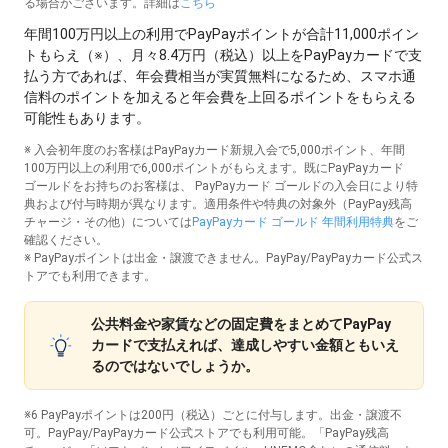
る場合がございます。詳細は
こちら
年間100万円以上の利用でPayPayポイントが合計11,000ポイン
トもらえ（※）、月々8.4万円（税込）以上をPayPayカードで支
払う方であれば、年会費相当が実質無料になるため、スマホ通
信料のポイントを加えると年会費を上回るポイントをもらえる
可能性もあります。
※ 入会初年度のお客様はPayPayカード新規入会で5,000ポイント、年間
100万円以上の利用で6,000ポイントがもらえます。既にPayPayカード
ゴールドをお持ちのお客様は、 PayPayカード ゴールドの入会日により特
典および付与時期が異なります。適用条件や特典の対象外（PayPay残高
チャージ・その他）については
PayPayカード ゴールド 年間利用特典
をご
確認ください。
※ PayPayポイントは出金・譲渡できません。PayPay/PayPayカード公式ス
トアでも利用できます。
公共料金や家賃などの固定費をまとめてPayPay
カードで支払えれば、達成しやすい金額ともいえ
るのではないでしょうか。
※6 PayPayポイントは200円（税込）ごとに付与します。出金・譲渡不
可。PayPay/PayPayカード公式ストアでも利用可能。「PayPay残高