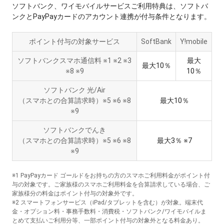
ソフトバンク、ワイモバイルサービスご利用特典は、ソフトバ
ンクとPayPayカードのアカウント連携が付与条件となります。
ポイント付与の対象サービス
SoftBank
Y!mobile
ソフトバンクスマホ通信料 ※1 ※2 ※3
最大
最大10％
※8 ※9
10％
ソフトバンク 光/Air
（スマホとの合算請求時）※5 ※6 ※8
最大10％
※9
ソフトバンクでんき
（スマホとの合算請求時）※5 ※6 ※8
最大3％ ※7
※9
※1 PayPayカード ゴールドをお持ちの方のスマホご利用料金がポイント付
与の対象です。ご家族様のスマホご利用料金を合算請求している場合、ご
家族様分の料金はポイント付与の対象外です。
※2 スマートフォンサービス（iPad/タブレットを含む）が対象。端末代
金・オプション料・事務手数料・消費税・ソフトバンク/ワイモバイルま
とめて支払いご利用分等、一部ポイント付与の対象外となる料金あり。