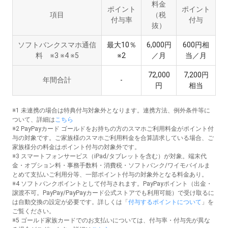
料金
ポイント
ポイント
項目
（税
付与率
付与
抜）
ソフトバンクスマホ通信
最大10％
6,000円
600円相
料 ※3 ※4 ※5
※2
／月
当／月
72,000
7,200円
年間合計
-
円
相当
※1 未連携の場合は特典付与対象外となります。連携方法、例外条件等に
ついて、詳細は
こちら
※2 PayPayカード ゴールドをお持ちの方のスマホご利用料金がポイント付
与の対象です。ご家族様のスマホご利用料金を合算請求している場合、ご
家族様分の料金はポイント付与の対象外です。
※3 スマートフォンサービス（iPad/タブレットを含む）が対象。端末代
金・オプション料・事務手数料・消費税・ソフトバンク/ワイモバイルま
とめて支払いご利用分等、一部ポイント付与の対象外となる料金あり。
※4 ソフトバンクポイントとして付与されます。PayPayポイント（出金・
譲渡不可。PayPay/PayPayカード公式ストアでも利用可能）で受け取るに
は自動交換の設定が必要です。詳しくは「
付与するポイントについて
」を
ご覧ください。
※5 ゴールド家族カードでのお支払いについては、付与率・付与先が異な