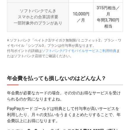
315円相当／
ソフトバンクでんき
10,000円
月
スマホとの合算請求要
／月
年間3,780円
一部対象外のプランがあり
相当
※ ソフトバンク「ペイトク2/テイガク無制限/ミニフィット2」プラン・ワ
イモバイル「シンプル3」プランは付与率が異なります。
付与ポイントの詳細は
ソフトバンク/ワイモバイルサービスご利用特典
ま
たはソフトバンク店頭でご確認ください。
年会費を払っても損しないのはどんな人？
年会費が必要なカードの場合、その分のお得なサービスを受け
られるのか気になりますよね。
PayPayカード ゴールドは特典として付与率が高いサービスを
利用したり、月々の支払いをうまくまとめたりすることで、年
会費以上にお得になります。