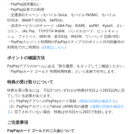
・PayPay請求書払い
・PayPay証券での利用
・交通系ICチャージ（モバイル Suica、モバイル PASMO、モバイル
ICOCA、SMART ICOCA、SAPICA）
・決済サービスへのチャージ（ANA Pay、IDARE、auPAY、Kyash、さい
コイン、JAL Pay、TOYOTA Wallet、バンドルカード、ビットキャッ
シュ、ファミペイ、MIXI M、楽天Edy、WAON、ワンバンク (旧B/43)）
・PayPayクレジット利用時のPayPayステップでのポイント付与対象外の
利用先でのご利用分（
詳細はこちら
）
ポイントの確認方法
PayPayアプリのホームにある「取引履歴」をタップしてご確認ください。
「PayPayカード ゴールド 年間利用特典」という名称で付与します。
特典の受け取りについて
特典を受け取るには、下記2つのいずれかが特典付与日より28日以内に完
了している必要があります。
（1）PayPayアプリへのPayPayカード登録（
登録の詳細を確認する
）
（2）PayPayアカウントとYahoo! JAPAN IDの連携（
連携の詳細を確認す
る
）完了されていない場合、特典は付与日から28日で失効します。
ご注意事項
PayPayカード ゴールドのご入会について