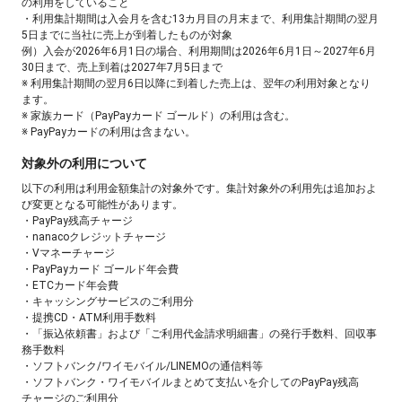
の利用をしていること
・利用集計期間は入会月を含む13カ月目の月末まで、利用集計期間の翌月
5日までに当社に売上が到着したものが対象
例）入会が2026年6月1日の場合、利用期間は2026年6月1日～2027年6月
30日まで、売上到着は2027年7月5日まで
※ 利用集計期間の翌月6日以降に到着した売上は、翌年の利用対象となり
ます。
※ 家族カード（PayPayカード ゴールド）の利用は含む。
※ PayPayカードの利用は含まない。
対象外の利用について
以下の利用は利用金額集計の対象外です。集計対象外の利用先は追加およ
び変更となる可能性があります。
・PayPay残高チャージ
・nanacoクレジットチャージ
・Vマネーチャージ
・PayPayカード ゴールド年会費
・ETCカード年会費
・キャッシングサービスのご利用分
・提携CD・ATM利用手数料
・「振込依頼書」および「ご利用代金請求明細書」の発行手数料、回収事
務手数料
・ソフトバンク/ワイモバイル/LINEMOの通信料等
・ソフトバンク・ワイモバイルまとめて支払いを介してのPayPay残高
チャージのご利用分