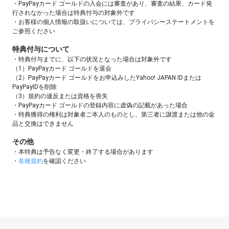
・PayPayカード ゴールドの入会には審査があり、審査の結果、カード発
行されなかった場合は特典付与の対象外です
・お客様の個人情報の取扱いについては、プライバシーステートメントを
ご参照ください
特典付与について
・特典付与までに、以下の状況となった場合は対象外です
（1）PayPayカード ゴールドを退会
（2）PayPayカード ゴールドをお申込みしたYahoo! JAPAN IDまたは
PayPayIDを削除
（3）規約の違反または資格を喪失
・PayPayカード ゴールドの登録内容に虚偽の記載があった場合
・特典獲得の権利は対象者ご本人のものとし、第三者に譲渡または他の金
品と交換はできません
その他
・本特典は予告なく変更・終了する場合があります
・
各種規約
を確認ください