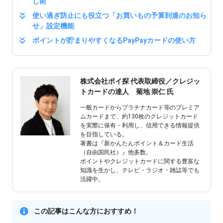
し術
使い過ぎ防⽌にも役⽴つ「お買いもの予算到達のお知ら
せ」設定機能
ポイントが貯まりやすくなるPayPayカードの使い⽅
株式会社ポイ探 代表取締役／クレジッ
トカードの達人 菊地 崇仁 氏
一般カードからプラチナカード等のプレミア
ムカードまで、約130枚のクレジットカード
を実際に保有・利用し、信用できる情報提供
を目指している。
著書は『新かんたんポイント＆カード生活
（自由国民社）』他多数。
ポイントやクレジットカードに関する豊富な
知識を生かし、テレビ・ラジオ・雑誌等でも
活躍中。
この記事はこんな⽅におすすめ！