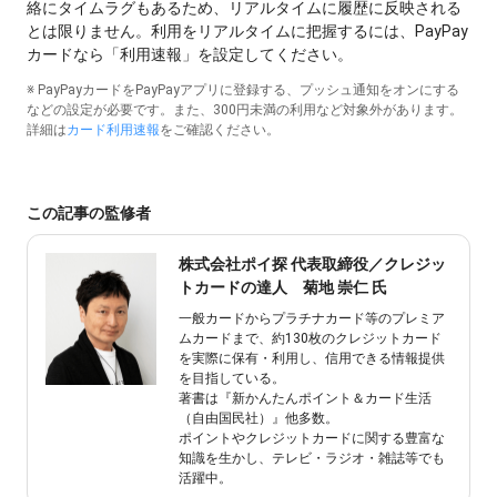
絡にタイムラグもあるため、リアルタイムに履歴に反映される
とは限りません。利⽤をリアルタイムに把握するには、PayPay
カードなら「利⽤速報」を設定してください。
※ PayPayカードをPayPayアプリに登録する、プッシュ通知をオンにする
などの設定が必要です。また、300円未満の利⽤など対象外があります。
詳細は
カード利⽤速報
をご確認ください。
この記事の監修者
株式会社ポイ探 代表取締役／クレジッ
トカードの達人 菊地 崇仁 氏
一般カードからプラチナカード等のプレミア
ムカードまで、約130枚のクレジットカード
を実際に保有・利用し、信用できる情報提供
を目指している。
著書は『新かんたんポイント＆カード生活
（自由国民社）』他多数。
ポイントやクレジットカードに関する豊富な
知識を生かし、テレビ・ラジオ・雑誌等でも
活躍中。