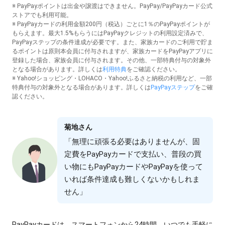
※ PayPayポイントは出⾦や譲渡はできません。PayPay/PayPayカード公式
ストアでも利⽤可能。
※ PayPayカードの利⽤⾦額200円（税込）ごとに1％のPayPayポイントが
もらえます。最⼤1.5%もらうにはPayPayクレジットの利⽤設定済みで、
PayPayステップの条件達成が必要です。また、家族カードのご利⽤で貯ま
るポイントは原則本会員に付与されますが、家族カードをPayPayアプリに
登録した場合、家族会員に付与されます。その他、⼀部特典付与の対象外
となる場合があります。詳しくは
利⽤特典
をご確認ください。
※ Yahoo!ショッピング・LOHACO・Yahoo!ふるさと納税の利⽤など、⼀部
特典付与の対象外となる場合があります。詳しくは
PayPayステップ
をご確
認ください。
菊地さん
「無理に頑張る必要はありませんが、固
定費をPayPayカードで⽀払い、普段の買
い物にもPayPayカードやPayPayを使って
いれば条件達成も難しくないかもしれま
せん」
PayPayカードは、スマートフォンから24時間、いつでも⼿軽に