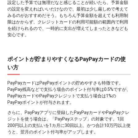
設定した予算では無理だなと感じることが続いたら、予算⾦額
の設定を変えればいいだけなので、最初は少し厳しめで考えて
みるのがおすすめだそう。もちろん予算⾦額を超えても利⽤制
限はかからず、クレジットカードの利⽤可能額の範囲内で利⽤
を続けられるので、⼀時的に⽀出が増えてしまったときなども
安⼼です。
ポイントが貯まりやすくなるPayPayカードの使
い⽅
PayPayカードはPayPayポイントの貯めやすさも特徴です。
PayPay残⾼などで⽀払う場合のポイント付与率は0.5%ですが、
PayPayカードやPayPayクレジットで⽀払う場合は1%の
PayPayポイントが付与されます。
さらに、PayPayアプリに登録したPayPayカードやPayPayクレ
ジットを使う場合は、「PayPayステップ」の対象です。1回
200円以上の⽀払いを1カ⽉に30回以上、かつ合計10万円以上使
うと、翌⽉のポイント付与率がアップします。