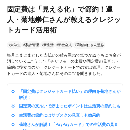
固定費は「見える化」で節約！達
人・菊地崇仁さんが教えるクレジッ
トカード活用術
#大学生
#家計管理
#新生活
#新社会人
#菊地崇仁さん監修
毎月こまごまとした支払いの積み重ねで気づかぬうちにお金が
消えていく…こうした「チリツモ」の出費や固定費の見直し・
節約に役立つのが、クレジットカードでの支出管理。クレジッ
トカードの達人・菊地さんにそのコツを聞きました。
「固定費はクレジットカード払い」の理由を菊地さんが
解説！
固定費の⽀払いで貯まったポイントは⽣活費の節約にも
⽣活費の節約にはサブスクの⾒直しも効果的
菊地さんが解説！「PayPayカード」での⽣活費の⾒直