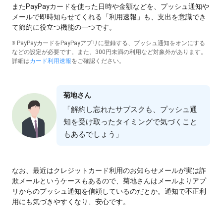
またPayPayカードを使った⽇時や⾦額などを、プッシュ通知や
メールで即時知らせてくれる「利⽤速報」も、⽀出を意識でき
て節約に役⽴つ機能の⼀つです。
※ PayPayカードをPayPayアプリに登録する、プッシュ通知をオンにする
などの設定が必要です。また、300円未満の利⽤など対象外があります。
詳細は
カード利⽤速報
をご確認ください。
菊地さん
「解約し忘れたサブスクも、プッシュ通
知を受け取ったタイミングで気づくこと
もあるでしょう」
なお、最近はクレジットカード利⽤のお知らせメールが実は詐
欺メールというケースもあるので、菊地さんはメールよりアプ
リからのプッシュ通知を信頼しているのだとか。通知で不正利
⽤にも気づきやすくなり、安⼼です。