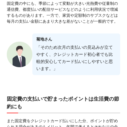
固定費の中にも、季節によって変動が⼤きい光熱費や従量制の
通信費、都度払いの配信サービスなどのように利⽤状況で増減
するものがあります。⼀⽅で、家賃や定額制のサブスクなどは
毎⽉の⽀払い⾦額にあまり⼤きな差がないことが⼀般的です。
菊地さん
「そのため次⽉の⽀払いの⾒込みが⽴て
やすく、クレジットカード初⼼者でも⽐
較的安⼼してカード払いにしやすいと思
います。」
固定費の⽀払いで貯まったポイントは⽣活費の節
約にも
また固定費をクレジットカード払いにした分、ポイントが貯め
られる場合があるのもメリット。年間で考えるとそれなりの⾦