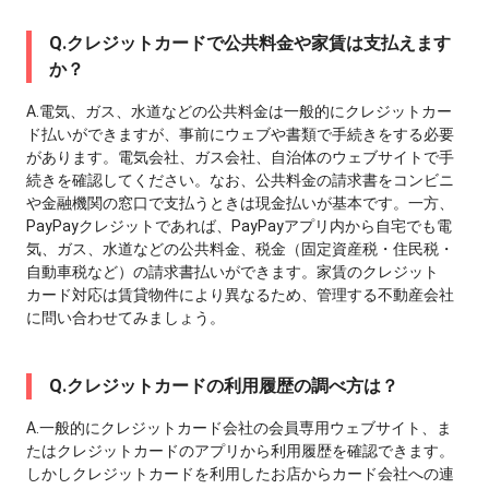
Q.クレジットカードで公共料⾦や家賃は⽀払えます
か？
A.電気、ガス、⽔道などの公共料⾦は⼀般的にクレジットカー
ド払いができますが、事前にウェブや書類で⼿続きをする必要
があります。電気会社、ガス会社、⾃治体のウェブサイトで⼿
続きを確認してください。なお、公共料⾦の請求書をコンビニ
や⾦融機関の窓⼝で⽀払うときは現⾦払いが基本です。⼀⽅、
PayPayクレジットであれば、PayPayアプリ内から⾃宅でも電
気、ガス、⽔道などの公共料⾦、税⾦（固定資産税・住⺠税・
⾃動⾞税など）の請求書払いができます。家賃のクレジット
カード対応は賃貸物件により異なるため、管理する不動産会社
に問い合わせてみましょう。
Q.クレジットカードの利⽤履歴の調べ⽅は？
A.⼀般的にクレジットカード会社の会員専⽤ウェブサイト、ま
たはクレジットカードのアプリから利⽤履歴を確認できます。
しかしクレジットカードを利⽤したお店からカード会社への連