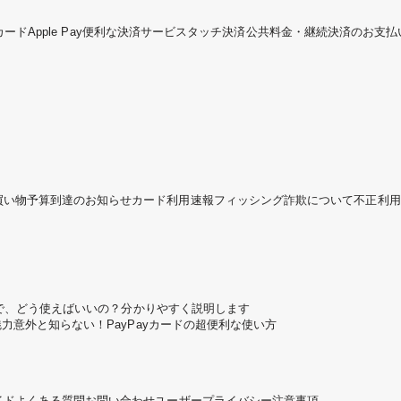
カード
Apple Pay
便利な決済サービス
タッチ決済
公共料金・継続決済のお支払
買い物予算到達のお知らせ
カード利用速報
フィッシング詐欺について
不正利用
ころで、どう使えばいいの？分かりやすく説明します
魅力
意外と知らない！PayPayカードの超便利な使い方
イド
よくある質問
お問い合わせ
ユーザープライバシー
注意事項