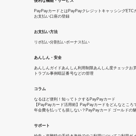
便利な機能・サービス
PayPayカードとは
PayPayクレジット
キャッシング
ETC
お支払い口座の登録
お支払い方法
リボ払い
分割払い
ボーナス払い
あんしん・安全
あんしんガイド
あんしん利用制限
あんしん度チェック
お
トラブル事例
暗証番号などの管理
コラム
なるほど便利！知ってトクするPayPayカード
【PayPayカード活用術】PayPayカードをどんなと
年会費を払っても損しない？PayPayカード ゴールドの
サポート
紛失・盗難時の手続き
海外でのご利用について
ご利用ガ