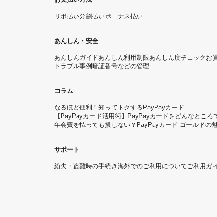
リボ払い
分割払い
ボーナス払い
あんしん・安全
あんしんガイド
あんしん利用制限
あんしん度チェック
お
トラブル事例
暗証番号などの管理
コラム
なるほど便利！知ってトクするPayPayカード
【PayPayカード活用術】PayPayカードをどんなと
年会費を払っても損しない？PayPayカード ゴールドの
サポート
紛失・盗難時の手続き
海外でのご利用について
ご利用ガ