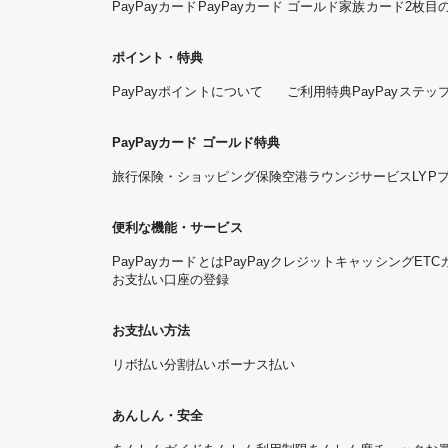
PayPayカード
PayPayカード ゴールド
家族カード
2枚目
ポイント・特典
PayPayポイントについて
ご利用特典
PayPayステッ
PayPayカード ゴールド特典
旅行保険・ショッピング保険
空港ラウンジサービス
LYP
便利な機能・サービス
PayPayカードとは
PayPayクレジット
キャッシング
ETC
お支払い口座の登録
お支払い方法
リボ払い
分割払い
ボーナス払い
あんしん・安全