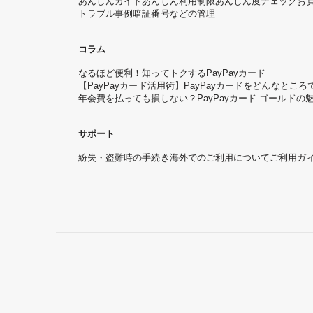
あんしんガイド
あんしん利用制限
あんしん度チェック
お
トラブル事例
暗証番号などの管理
コラム
なるほど便利！知ってトクするPayPayカード
【PayPayカード活用術】PayPayカードをどんなと
年会費を払っても損しない？PayPayカード ゴールドの
サポート
紛失・盗難時の手続き
海外でのご利用について
ご利用ガ