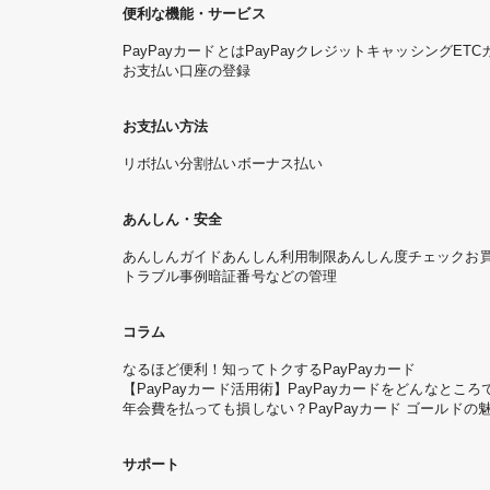
便利な機能・サービス
PayPayカードとは
PayPayクレジット
キャッシング
ETC
お支払い口座の登録
お支払い方法
リボ払い
分割払い
ボーナス払い
あんしん・安全
あんしんガイド
あんしん利用制限
あんしん度チェック
お
トラブル事例
暗証番号などの管理
コラム
なるほど便利！知ってトクするPayPayカード
【PayPayカード活用術】PayPayカードをどんなと
年会費を払っても損しない？PayPayカード ゴールドの
サポート