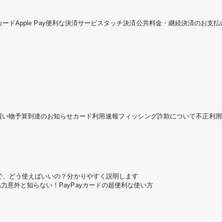
カード
Apple Pay
便利な決済サービス
タッチ決済
公共料金・継続決済のお支払
買い物予算到達のお知らせ
カード利用速報
フィッシング詐欺について
不正利用
ころで、どう使えばいいの？分かりやすく説明します
魅力
意外と知らない！PayPayカードの超便利な使い方