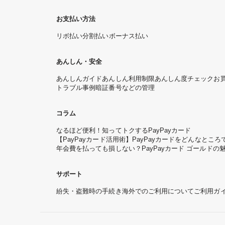
お支払い方法
リボ払い
分割払い
ボーナス払い
あんしん・安全
あんしんガイド
あんしん利用制限
あんしん度チェック
お
トラブル事例
暗証番号などの管理
コラム
なるほど便利！知ってトクするPayPayカード
【PayPayカード活用術】PayPayカードをどんなと
年会費を払っても損しない？PayPayカード ゴールドの
サポート
紛失・盗難時の手続き
海外でのご利用について
ご利用ガ