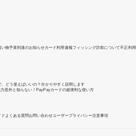
買い物予算到達のお知らせ
カード利用速報
フィッシング詐欺について
不正利用
ころで、どう使えばいいの？分かりやすく説明します
魅力
意外と知らない！PayPayカードの超便利な使い方
イド
よくある質問
お問い合わせ
ユーザープライバシー
注意事項