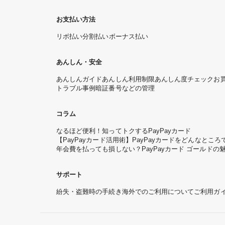
お支払い方法
リボ払い
分割払い
ボーナス払い
あんしん・安全
あんしんガイド
あんしん利用制限
あんしん度チェック
お
トラブル事例
暗証番号などの管理
コラム
なるほど便利！知ってトクするPayPayカード
【PayPayカード活用術】PayPayカードをどんなと
年会費を払っても損しない？PayPayカード ゴールドの
サポート
紛失・盗難時の手続き
海外でのご利用について
ご利用ガ