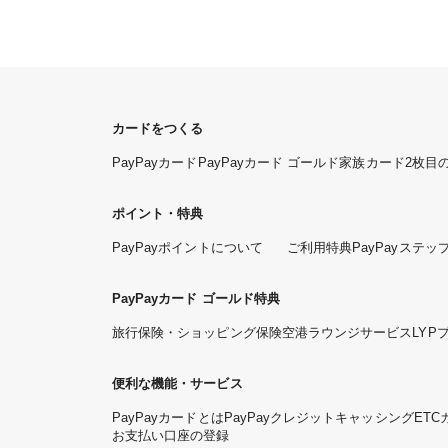
カードをつくる
PayPayカード
PayPayカード ゴールド
家族カード
2枚目
ポイント・特典
PayPayポイントについて
ご利用特典
PayPayステッ
PayPayカード ゴールド特典
旅行保険・ショッピング保険
空港ラウンジサービス
LYP
便利な機能・サービス
PayPayカードとは
PayPayクレジット
キャッシング
ETC
お支払い口座の登録