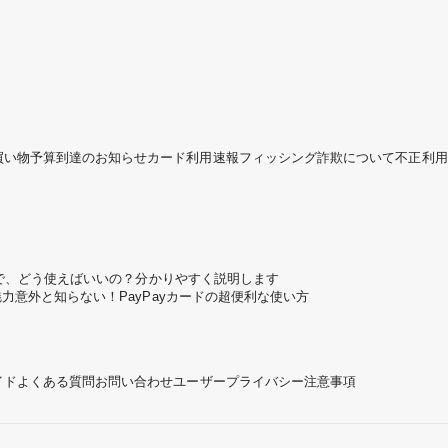
買い物予算到達のお知らせ
カード利用速報
フィッシング詐欺について
不正利用
ころで、どう使えばいいの？分かりやすく説明します
魅力
意外と知らない！PayPayカードの超便利な使い方
イド
よくある質問
お問い合わせ
ユーザープライバシー
注意事項