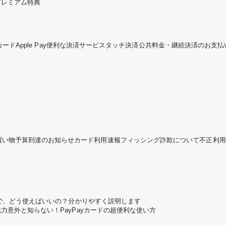
プレミアム特典
カード
Apple Pay
便利な決済サービス
タッチ決済
公共料金・継続決済のお支払
買い物予算到達のお知らせ
カード利用速報
フィッシング詐欺について
不正利用
ころで、どう使えばいいの？分かりやすく説明します
魅力
意外と知らない！PayPayカードの超便利な使い方