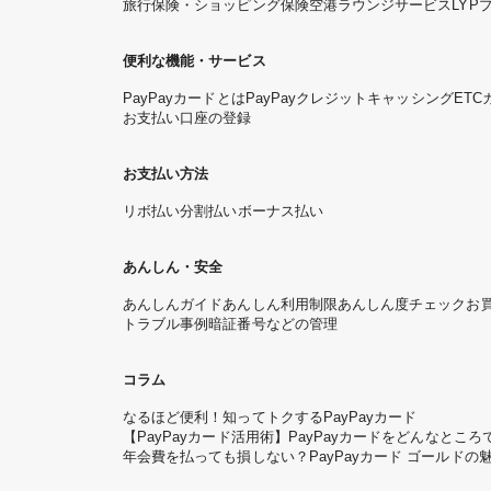
旅行保険・ショッピング保険
空港ラウンジサービス
LYP
便利な機能・サービス
PayPayカードとは
PayPayクレジット
キャッシング
ETC
お支払い口座の登録
お支払い方法
リボ払い
分割払い
ボーナス払い
あんしん・安全
あんしんガイド
あんしん利用制限
あんしん度チェック
お
トラブル事例
暗証番号などの管理
コラム
なるほど便利！知ってトクするPayPayカード
【PayPayカード活用術】PayPayカードをどんなと
年会費を払っても損しない？PayPayカード ゴールドの