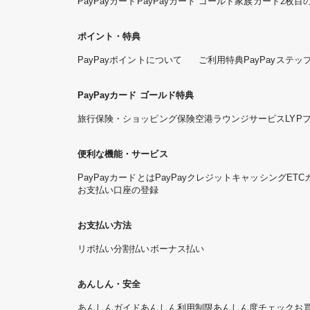
PayPayカード
PayPayカード ゴールド
家族カード
2枚目
ポイント・特典
PayPayポイントについて
ご利用特典
PayPayステッ
PayPayカード ゴールド特典
旅行保険・ショッピング保険
空港ラウンジサービス
LYP
便利な機能・サービス
PayPayカードとは
PayPayクレジット
キャッシング
ETC
お支払い口座の登録
お支払い方法
リボ払い
分割払い
ボーナス払い
あんしん・安全
あんしんガイド
あんしん利用制限
あんしん度チェック
お