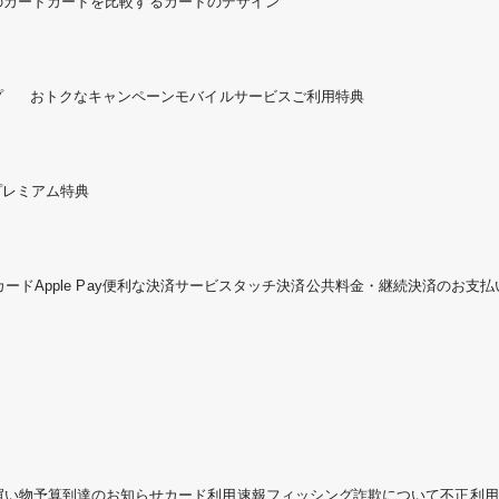
のカード
カードを比較する
カードのデザイン
プ
おトクなキャンペーン
モバイルサービスご利用特典
プレミアム特典
カード
Apple Pay
便利な決済サービス
タッチ決済
公共料金・継続決済のお支払
買い物予算到達のお知らせ
カード利用速報
フィッシング詐欺について
不正利用