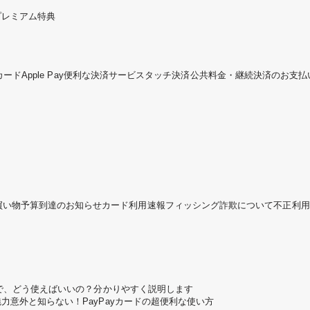
プレミアム特典
カード
Apple Pay
便利な決済サービス
タッチ決済
公共料金・継続決済のお支払
買い物予算到達のお知らせ
カード利用速報
フィッシング詐欺について
不正利用
ころで、どう使えばいいの？分かりやすく説明します
魅力
意外と知らない！PayPayカードの超便利な使い方