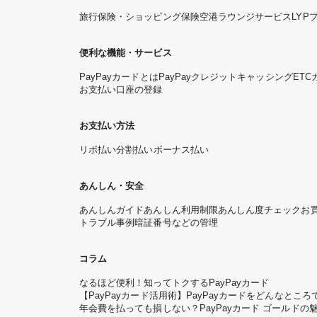
旅行保険・ショッピング保険
空港ラウンジサービス
LYP
便利な機能・サービス
PayPayカードとは
PayPayクレジット
キャッシング
ETC
お支払い口座の登録
お支払い方法
リボ払い
分割払い
ボーナス払い
あんしん・安全
あんしんガイド
あんしん利用制限
あんしん度チェック
お
トラブル事例
暗証番号などの管理
コラム
なるほど便利！知ってトクするPayPayカード
【PayPayカード活用術】PayPayカードをどんなと
年会費を払っても損しない？PayPayカード ゴールドの