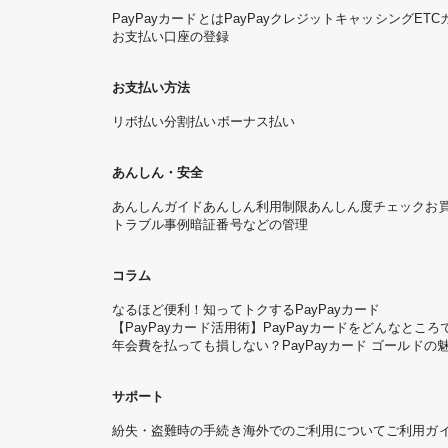
PayPayカードとは
PayPayクレジット
キャッシング
ETC
お支払い口座の登録
お支払い方法
リボ払い
分割払い
ボーナス払い
あんしん・安全
あんしんガイド
あんしん利用制限
あんしん度チェック
お
トラブル事例
暗証番号などの管理
コラム
なるほど便利！知ってトクするPayPayカード
【PayPayカード活用術】PayPayカードをどんなと
年会費を払っても損しない？PayPayカード ゴールドの
サポート
紛失・盗難時の手続き
海外でのご利用について
ご利用ガ