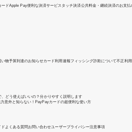
カード
Apple Pay
便利な決済サービス
タッチ決済
公共料金・継続決済のお支払
買い物予算到達のお知らせ
カード利用速報
フィッシング詐欺について
不正利用
ころで、どう使えばいいの？分かりやすく説明します
魅力
意外と知らない！PayPayカードの超便利な使い方
イド
よくある質問
お問い合わせ
ユーザープライバシー
注意事項