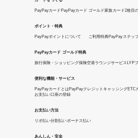
PayPayカード
PayPayカード ゴールド
家族カード
2枚目
ポイント・特典
PayPayポイントについて
ご利用特典
PayPayステッ
PayPayカード ゴールド特典
旅行保険・ショッピング保険
空港ラウンジサービス
LYP
便利な機能・サービス
PayPayカードとは
PayPayクレジット
キャッシング
ETC
お支払い口座の登録
お支払い方法
リボ払い
分割払い
ボーナス払い
あんしん・安全