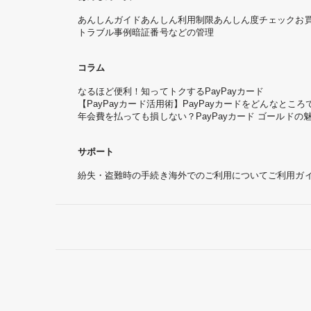
あんしんガイド
あんしん利用制限
あんしん度チェック
お
トラブル事例
暗証番号などの管理
コラム
なるほど便利！知ってトクするPayPayカード
【PayPayカード活用術】PayPayカードをどんなと
年会費を払っても損しない？PayPayカード ゴールドの
サポート
紛失・盗難時の手続き
海外でのご利用について
ご利用ガ