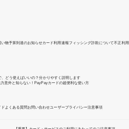
買い物予算到達のお知らせ
カード利用速報
フィッシング詐欺について
不正利用
ころで、どう使えばいいの？分かりやすく説明します
魅力
意外と知らない！PayPayカードの超便利な使い方
イド
よくある質問
お問い合わせ
ユーザープライバシー
注意事項
【重要】カード・サービスのご利用にあたってのご注意事項