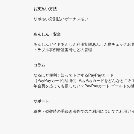
お支払い方法
リボ払い
分割払い
ボーナス払い
あんしん・安全
あんしんガイド
あんしん利用制限
あんしん度チェック
お
トラブル事例
暗証番号などの管理
コラム
なるほど便利！知ってトクするPayPayカード
【PayPayカード活用術】PayPayカードをどんなと
年会費を払っても損しない？PayPayカード ゴールドの
サポート
紛失・盗難時の手続き
海外でのご利用について
ご利用ガ