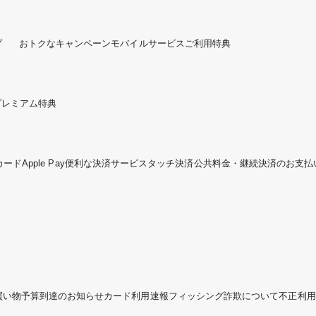
プ
おトクなキャンペーン
モバイルサービスご利用特典
プレミアム特典
カード
Apple Pay
便利な決済サービス
タッチ決済
公共料金・継続決済のお支払
買い物予算到達のお知らせ
カード利用速報
フィッシング詐欺について
不正利用