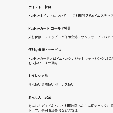
ポイント・特典
PayPayポイントについて
ご利用特典
PayPayステッ
PayPayカード ゴールド特典
旅行保険・ショッピング保険
空港ラウンジサービス
LYP
便利な機能・サービス
PayPayカードとは
PayPayクレジット
キャッシング
ETC
お支払い口座の登録
お支払い方法
リボ払い
分割払い
ボーナス払い
あんしん・安全
あんしんガイド
あんしん利用制限
あんしん度チェック
お
トラブル事例
暗証番号などの管理