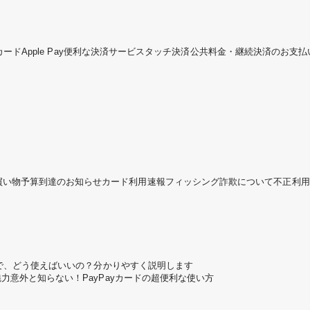
カード
Apple Pay
便利な決済サービス
タッチ決済
公共料金・継続決済のお支払
買い物予算到達のお知らせ
カード利用速報
フィッシング詐欺について
不正利用
ころで、どう使えばいいの？分かりやすく説明します
魅力
意外と知らない！PayPayカードの超便利な使い方