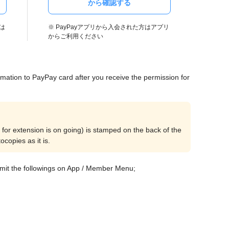
から確認する
は
※ PayPayアプリから入会された方はアプリ
からご利用ください
mation to PayPay card after you receive the permission for
xtension is on going) is stamped on the back of the
copies as it is.
mit the followings on App / Member Menu;