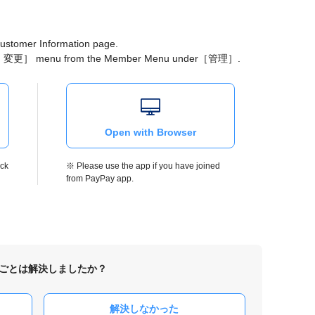
 Customer Information page.
・変更］ menu from the Member Menu under［管理］.
Open with Browser
ick
※ Please use the app if you have joined
from PayPay app.
ごとは解決しましたか？
解決しなかった