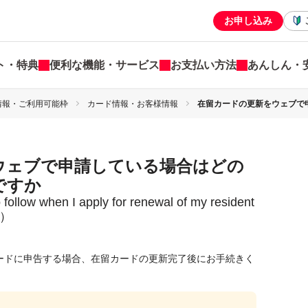
お申し込み
ト・特典
便利な機能・サービス
お支払い方法
あんしん・
情報・ご利用可能枠
カード情報・お客様情報
在留カードの更新をウェブで
ウェブで申請している場合はどの
ですか
follow when I apply for renewal of my resident
）
カードに申告する場合、在留カードの更新完了後にお手続きく