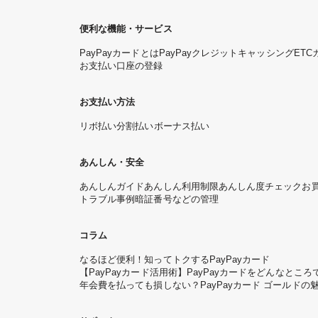
便利な機能・サービス
PayPayカードとは
PayPayクレジット
キャッシング
ETC
お支払い口座の登録
お支払い方法
リボ払い
分割払い
ボーナス払い
あんしん・安全
あんしんガイド
あんしん利用制限
あんしん度チェック
お
トラブル事例
暗証番号などの管理
コラム
なるほど便利！知ってトクするPayPayカード
【PayPayカード活用術】PayPayカードをどんなと
年会費を払っても損しない？PayPayカード ゴールドの