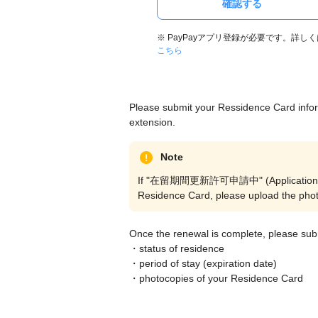
確認する
※ PayPayアプリ登録が必要です。詳しく
こちら
Please submit your Ressidence Card infor
extension.
Note
If "在留期間更新許可申請中" (Application for e
Residence Card, please upload the photo
Once the renewal is complete, please sub
・status of residence
・period of stay (expiration date)
・photocopies of your Residence Card