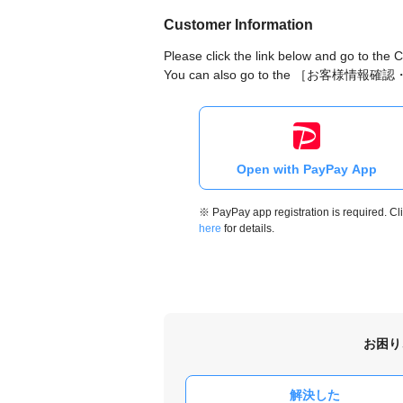
Customer Information
Please click the link below and go to the
You can also go to the ［お客様情報確認
Open with PayPay App
※ PayPay app registration is required. Cl
here
for details.
お困り
解決した